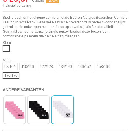
€ 35,85
-16,67%
Inclusief belasting
Bied je dochter het ultieme comfort met de Beeren Meisjes Boxershort Comfort
Feeling in Wit 6Pack. Deze set elastische boxershorts is perfect voor dagelijks
gebruik en is ontworpen met een focus op zowel stijl als functionaliteit.
Gemaakt van een elastische single jersey, bieden deze boxers een
comfortabele pasvorm die de hele dag meegaat.
Kleur
Wit
Maat
98/104
110/116
122/128
134/140
146/152
158/164
170/176
ANDERE VARIANTEN