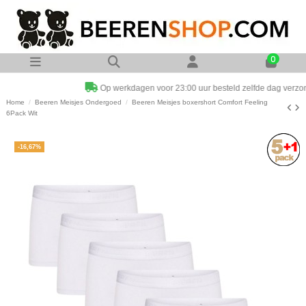
0
Op werkdagen voor 23:00 uur besteld zelfde dag verzonden
Home
Beeren Meisjes Ondergoed
Beeren Meisjes boxershort Comfort Feeling
6Pack Wit
-16,67%