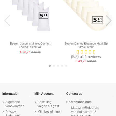
Beeren Jongens singlet Comfort
Beeren Dames Elegance Maxi Slip
Feeling 6Pack Wit
6Pack Ivoor
€ 38,75
€ 46,50
(5/5) uit 1 reviews
€ 49,75
€ 59,70
-16,67%
-16,67%
-16,67%
-16,67%
Informatie
Mijn Account
Contact us
Algemene
Bestelling
Beerenshop.com
Voorwaarden
volgen als gast
Magazijn/Retouren:
Privacy
Mijn bestellingen
van Salmstraat 15
Statement
5281RP Boxtel