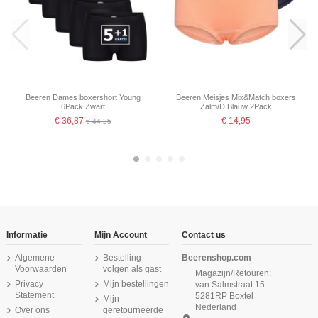
Beeren Dames boxershort Young
Beeren Meisjes Mix&Match boxers
6Pack Zwart
Zalm/D.Blauw 2Pack
€ 36,87
€ 14,95
€ 44,25
-16,67%
-16,67%
-16,67%
Informatie
Mijn Account
Contact us
Algemene
Bestelling
Beerenshop.com
Voorwaarden
volgen als gast
Magazijn/Retouren:
Privacy
Mijn bestellingen
van Salmstraat 15
Statement
5281RP Boxtel
Mijn
Nederland
Over ons
geretourneerde