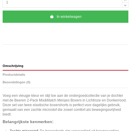
In winkelwagen
Omschrijving
Productdetails
Beoordelingen (0)
Voeg een vleugje kleur en stijl toe aan de ondergoedcollectie van je dochter
met de Beeren 2-Pack Mix&Match Meisjes Boxers in Lichtroze en Donkerrood.
Deze set van twee elastische boxershorts is perfect voor dagelijks gebruik,
gemaakt van een zachte microstof die zowel comfort als bewegingsvrijheid
biedt.
Belangrijkste kenmerken:
Zachte microstof
: De boxershorts zijn vervaardigd uit hoogwaardige