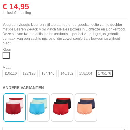
€ 14,95
Inclusief belasting
Voeg een vleugje kleur en stijl toe aan de ondergoedcollectie van je dochter
met de Beeren 2-Pack Mix&Match Meisjes Boxers in Lichtroze en Donkerrood.
Deze set van twee elastische boxershorts is perfect voor dagelijks gebruik,
gemaakt van een zachte microstof die zowel comfort als bewegingsvrijheid
biedt.
Kleur
Mix
Maat
110/116
122/128
134/140
146/152
158/164
170/176
ANDERE VARIANTEN