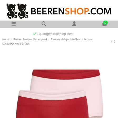
0
Op werkdagen voor 23:00 uur besteld zelfde dag verzonden
Home
Beeren Meisjes Ondergoed
Beeren Meisjes Mix&Match boxers
L.Roze/D.Rood 2Pack