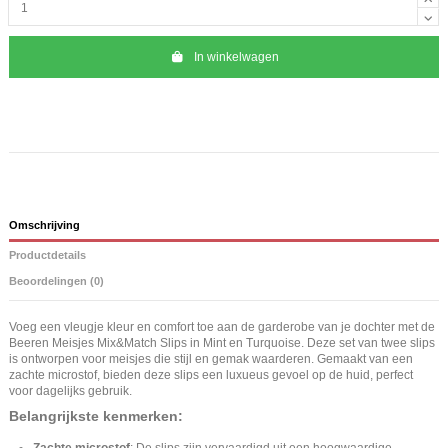
In winkelwagen
Omschrijving
Productdetails
Beoordelingen (0)
Voeg een vleugje kleur en comfort toe aan de garderobe van je dochter met de
Beeren Meisjes Mix&Match Slips in Mint en Turquoise. Deze set van twee slips
is ontworpen voor meisjes die stijl en gemak waarderen. Gemaakt van een
zachte microstof, bieden deze slips een luxueus gevoel op de huid, perfect
voor dagelijks gebruik.
Belangrijkste kenmerken:
Zachte microstof
: De slips zijn vervaardigd uit een hoogwaardige