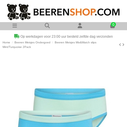
0
Op werkdagen voor 23:00 uur besteld zelfde dag verzonden
Home
Beeren Meisjes Ondergoed
Beeren Meisjes Mix&Match slips
Mint/Turquoise 2Pack