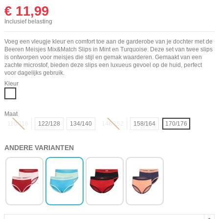
€ 11,99
Inclusief belasting
Voeg een vleugje kleur en comfort toe aan de garderobe van je dochter met de
Beeren Meisjes Mix&Match Slips in Mint en Turquoise. Deze set van twee slips
is ontworpen voor meisjes die stijl en gemak waarderen. Gemaakt van een
zachte microstof, bieden deze slips een luxueus gevoel op de huid, perfect
voor dagelijks gebruik.
Kleur
Mix
Maat
110/116
122/128
134/140
146/152
158/164
170/176
ANDERE VARIANTEN