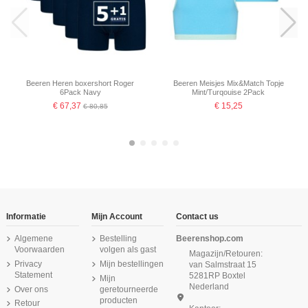
Beeren Heren boxershort Roger
Beeren Meisjes Mix&Match Topje
6Pack Navy
Mint/Turqouise 2Pack
€ 67,37
€ 15,25
€ 80,85
-16,67%
-16,67%
Informatie
Mijn Account
Contact us
Algemene
Bestelling
Beerenshop.com
Voorwaarden
volgen als gast
Magazijn/Retouren:
Privacy
Mijn bestellingen
van Salmstraat 15
Statement
5281RP Boxtel
Mijn
Nederland
Over ons
geretourneerde
producten
Retour