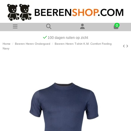
0
Op werkdagen voor 23:00 uur besteld zelfde dag verzonden
Home
Beeren Heren Ondergoed
Beeren Heren T-shirt K.M. Comfort Feeling
Navy