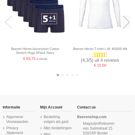
Beeren Heren boxershort Cotton
Beeren Heren T-shirt L.M. M3000 Wit
Stretch Hugo 6Pack Navy
€ 63,75
€ 76,50
(4,3/5) uit 4 reviews
€ 15,50
-16,67%
Informatie
Mijn Account
Contact us
Algemene
Bestelling
Beerenshop.com
Voorwaarden
volgen als gast
Magazijn/Retouren:
Privacy
Mijn bestellingen
van Salmstraat 15
Statement
5281RP Boxtel
Mijn