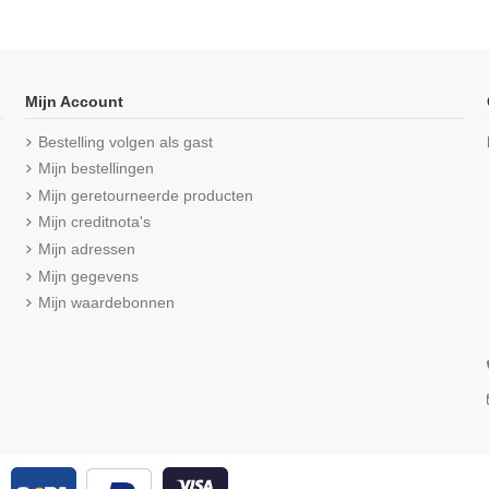
Mijn Account
Bestelling volgen als gast
Mijn bestellingen
Mijn geretourneerde producten
Mijn creditnota's
Mijn adressen
Mijn gegevens
Mijn waardebonnen
ng T-shirt met
Beeren Heren T-shirt K.M. Comfort
Pack Wit
Feeling Navy
reviews
(5/5) uit 1 reviews
€ 13,95
3,50