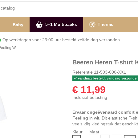
5+1 Multipacks
Thermo
s
Baby
Op werkdagen voor 23:00 uur besteld zelfde dag verzon
Feeling Wit
Beeren Heren T-shirt 
Referentie
11-503-000-XXL
vandaag besteld, vandaag verzonde
€ 11,99
Inclusief belasting
Ervaar ongeëvenaard comfort en
Feeling
in wit. Dit elastische T-s
veelzijdig kledingstuk dat geschikt
Kleur
Maat