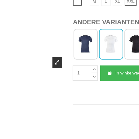
Wit
M
L
XL
XXL
ANDERE VARIANTE
In winkelw