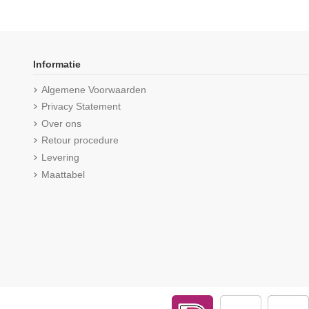
-16,67%
Informatie
Algemene Voorwaarden
Privacy Statement
Over ons
Retour procedure
Levering
Maattabel
Beeren Heren T-shirt V-hals en K.M.
Beeren Heren Extra la
M3000 Wit
O-hals M3000 6
€ 11,99
(5,0/5) uit 23 
€ 61,25
€ 7