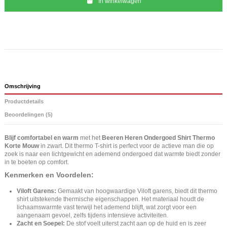
In winkelwagen
Omschrijving
Productdetails
Beoordelingen (5)
Blijf comfortabel en warm
met het
Beeren Heren Ondergoed Shirt Thermo
Korte Mouw
in zwart. Dit thermo T-shirt is perfect voor de actieve man die op
zoek is naar een lichtgewicht en ademend ondergoed dat warmte biedt zonder
in te boeten op comfort.
Kenmerken en Voordelen:
Viloft Garens:
Gemaakt van hoogwaardige Viloft garens, biedt dit thermo
shirt uitstekende thermische eigenschappen. Het materiaal houdt de
lichaamswarmte vast terwijl het ademend blijft, wat zorgt voor een
aangenaam gevoel, zelfs tijdens intensieve activiteiten.
Zacht en Soepel:
De stof voelt uiterst zacht aan op de huid en is zeer