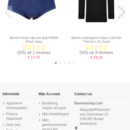
Beeren Heren slip met gulp M3000
Beeren ondergoed Unisex Coll shirt
2Pack Navy
Thermo L.M. Zwart
(5/5) uit 1 reviews
(5/5) uit 3 reviews
€ 17,75
€ 28,25
-16,67%
-16,67%
-16,67%
-16,67%
Informatie
Mijn Account
Contact us
Algemene
Bestelling
Beerenshop.com
Voorwaarden
volgen als gast
Magazijn/Retouren:
Privacy
Mijn bestellingen
van Salmstraat 15
Statement
5281RP Boxtel
Mijn
Nederland
Over ons
geretourneerde
producten