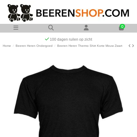
0
Op werkdagen voor 23:00 uur besteld zelfde dag
Home
Beeren Heren Ondergoed
Beeren Heren Thermo Shirt Korte Mouw Zwart