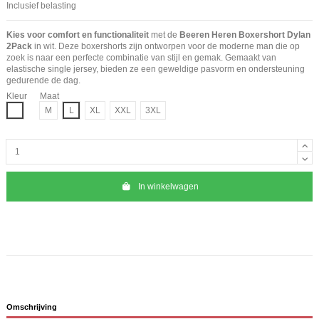
Inclusief belasting
Kies voor comfort en functionaliteit
met de
Beeren Heren Boxershort Dylan
2Pack
in wit. Deze boxershorts zijn ontworpen voor de moderne man die op
zoek is naar een perfecte combinatie van stijl en gemak. Gemaakt van
elastische single jersey, bieden ze een geweldige pasvorm en ondersteuning
gedurende de dag.
Kleur
Maat
Wit
M
L
XL
XXL
3XL
In winkelwagen
Omschrijving