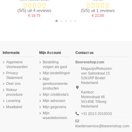
(5/5) uit 4 reviews
(5/5) uit 1 reviews
€ 19,75
€ 22,00
-16,67%
-16,67%
-16,67%
Informatie
Mijn Account
Contact us
Algemene
Bestelling
Beerenshop.com
Voorwaarden
volgen als gast
Magazijn/Retouren:
Privacy
Mijn bestellingen
van Salmstraat 15
Statement
5281RP Boxtel
Mijn
Nederland
Over ons
geretourneerde
producten
Retour
Kantoor:
procedure
Mijn creditnota's
Molenstraat 46
Levering
Mijn adressen
5014NE Tilburg
Nederland
Maattabel
Mijn gegevens
Beeren Heren Sportbroek met gulp
Beeren Heren singlet Comfort
Beeren Heren singlet Comfort
Beeren Heren boxerhemd Wit
Beeren Heren boxershort Rolf 2Pack
Beeren Heren singlet Young (zachte
Beeren Heren singlet Jupiter 6Pack
Beeren Heren singlet M3000 6Pack
Feeling 6Pack Wit
Feeling Wit
M3400 Wit
micro stof) Wit
Navy
Wit
Wit
Mijn
+31 (0)13 2010033
€ 9,99
waardebonnen
€ 48,75
€ 12,50
€ 9,75
€ 49,75
€ 12,99
€ 21,95
€ 58,50
€ 59,70
(4,9/5) uit 13 reviews
klantenservice@beerenshop.com
€ 46,25
€ 55,50