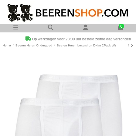
0
Op werkdagen voor 23:00 uur besteld zelfde dag verzonden
Home
Beeren Heren Ondergoed
Beeren Heren boxershort Dylan 2Pack Wit