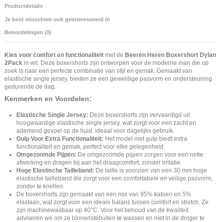
Productdetails
Je bent misschien ook geïnteresseerd in
Beoordelingen (0)
Kies voor comfort en functionaliteit
met de
Beeren Heren Boxershort Dylan
2Pack
in wit. Deze boxershorts zijn ontworpen voor de moderne man die op
zoek is naar een perfecte combinatie van stijl en gemak. Gemaakt van
elastische single jersey, bieden ze een geweldige pasvorm en ondersteuning
gedurende de dag.
Kenmerken en Voordelen:
Elastische Single Jersey:
Deze boxershorts zijn vervaardigd uit
hoogwaardige elastische single jersey, wat zorgt voor een zacht en
ademend gevoel op de huid, ideaal voor dagelijks gebruik.
Gulp Voor Extra Functionaliteit:
Het model met gulp biedt extra
functionaliteit en gemak, perfect voor elke gelegenheid.
Omgezoomde Pijpen:
De omgezoomde pijpen zorgen voor een nette
afwerking en dragen bij aan het draagcomfort, zonder irritatie.
Hoge Elastische Tailleband:
De taille is voorzien van een 30 mm hoge
elastische tailleband die zorgt voor een comfortabele en veilige pasvorm,
zonder te knellen.
De boxershorts zijn gemaakt van een mix van 95% katoen en 5%
elastaan, wat zorgt voor een ideale balans tussen comfort en stretch. Ze
zijn machinewasbaar op 40°C. Voor het behoud van de kwaliteit
adviseren we om ze binnenstebuiten te wassen en niet in de droger te