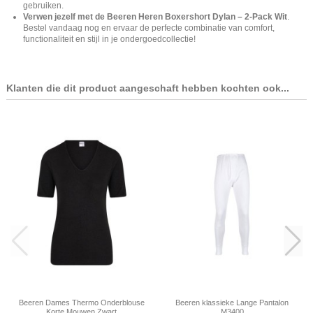
gebruiken.
Verwen jezelf met de Beeren Heren Boxershort Dylan – 2-Pack Wit
.
Bestel vandaag nog en ervaar de perfecte combinatie van comfort,
functionaliteit en stijl in je ondergoedcollectie!
Klanten die dit product aangeschaft hebben kochten ook...
Beeren Dames Thermo Onderblouse
Beeren klassieke Lange Pantalon
Korte Mouwen Zwart
M3400