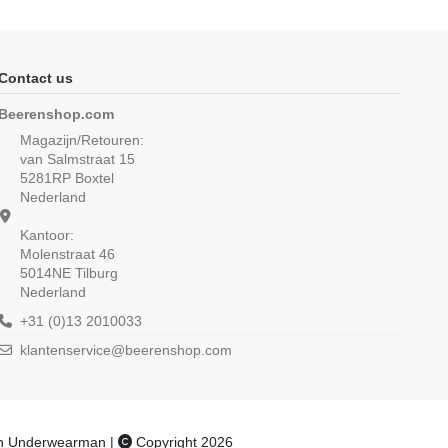
Contact us
Beerenshop.com
Magazijn/Retouren:
van Salmstraat 15
5281RP Boxtel
Nederland
Kantoor:
Molenstraat 46
5014NE Tilburg
Nederland
 singlet Jupiter 6Pack
Beeren Dames hemd Brenda 6Pack
Navy
Wit
+31 (0)13 2010033
49,75
€ 64,75
€ 59,70
€ 77,70
klantenservice@beerenshop.com
an Underwearman |
Copyright 2026