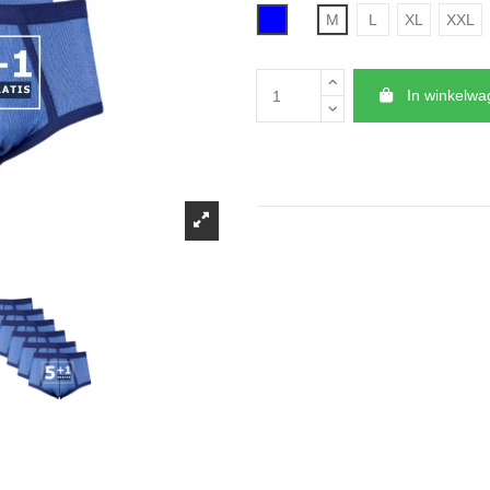
Blauw
M
L
XL
XXL
In winkelw