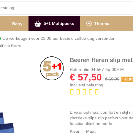
5+1 Multipacks
Thermo
s
Baby
Op werkdagen voor 23:00 uur besteld zelfde dag verzon
 6Pack Blauw
Beeren Heren slip me
Referentie
04-567-6p-009-M
€ 57,50
€ 69,00
-16,6
Inclusief belasting
Ervaar optimaal comfort en stijl
klassieke slips zijn perfect voor 
functionaliteit en mode.
Kleur
Maat