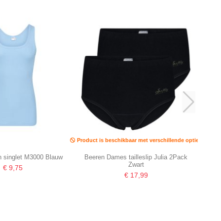
Product is beschikbaar met verschillende opties
n singlet M3000 Blauw
Beeren Dames tailleslip Julia 2Pack
Zwart
€ 9,75
€ 17,99
-16,67%