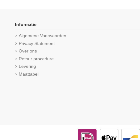
Informatie
Algemene Voorwaarden
Privacy Statement
Over ons
Retour procedure
Levering
Maattabel
Beeren ondergoed Unisex Coll shirt
Beeren Heren sportbr
Thermo L.M. Navy
3579 Wit
€ 12,25
(5/5) uit 1 reviews
€ 25,99