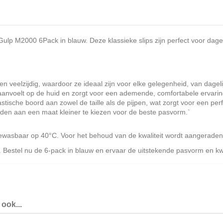
ulp M2000 6Pack in blauw. Deze klassieke slips zijn perfect voor dageli
 en veelzijdig, waardoor ze ideaal zijn voor elke gelegenheid, van dagel
aanvoelt op de huid en zorgt voor een ademende, comfortabele ervari
stische boord aan zowel de taille als de pijpen, wat zorgt voor een per
den aan een maat kleiner te kiezen voor de beste pasvorm.`
sbaar op 40°C. Voor het behoud van de kwaliteit wordt aangeraden o
estel nu de 6-pack in blauw en ervaar de uitstekende pasvorm en kwali
ook...