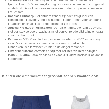
Zachte Fijnrib Stof:
Het singlet is gemaakt van een comfortabele
fijnribstof van 100% katoen, die zorgt voor een ademend en zacht gevoel
op de huid. De stof biedt een subtiele stretch die zich perfect vormt naar
het lichaam.
Naadloos Ontwerp:
Het ontwerp zonder zijnaden zorgt voor een
comfortabele pasvorm zonder schurende naden, ideaal voor langdurig
draagcomfort en als basis onder je dagelijkse outfits.
Afgewerkte Hals en Armsgaten:
De hals en armsgaten zijn afgewerkt
met een stevige boord, wat het singlet een verzorgde uitstraling en extra
duurzaamheid geeft.
Dit Beeren M3000 singlet kan gewassen worden op 40°C en blijft lang
mooi. Voor het beste resultaat raden we aan om het singlet
binnenstebuiten te wassen en niet in de droger te stoppen.
Ervaar het ultieme comfort en stijl met het Beeren Heren Singlet
M3000 – Blauw.
Bestel vandaag en voeg dit tijdloze basisstuk toe aan je
garderobe!
Klanten die dit product aangeschaft hebben kochten ook...