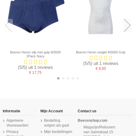
Beeren Heren slip met gulp M3000
Beeren Heren singlet M3000 Grijs
2Pack Navy
(5/5) uit 1 reviews
(5/5) uit 1 reviews
€ 9,50
€ 17,75
-16,67%
Informatie
Mijn Account
Contact us
Algemene
Bestelling
Beerenshop.com
Voorwaarden
volgen als gast
Magazijn/Retouren:
Privacy
Mijn bestellingen
van Salmstraat 15