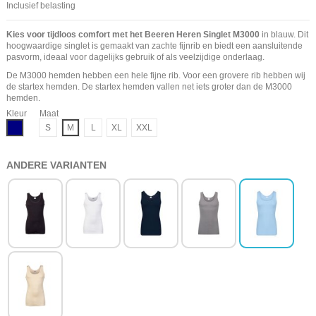
Inclusief belasting
Kies voor tijdloos comfort met het Beeren Heren Singlet M3000
in blauw. Dit
hoogwaardige singlet is gemaakt van zachte fijnrib en biedt een aansluitende
pasvorm, ideaal voor dagelijks gebruik of als veelzijdige onderlaag.
De M3000 hemden hebben een hele fijne rib. Voor een grovere rib hebben wij
de startex
hemden
. De startex hemden vallen net iets groter dan de M3000
hemden.
Kleur
Maat
Navy
S
M
L
XL
XXL
ANDERE VARIANTEN