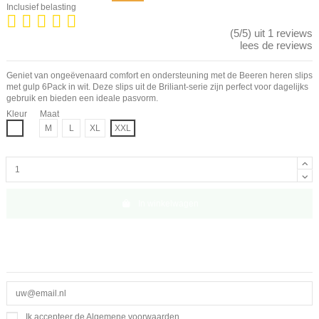
Inclusief belasting
(5/5) uit 1 reviews
lees de reviews
Geniet van ongeëvenaard comfort en ondersteuning met de Beeren heren slips
met gulp 6Pack in wit. Deze slips uit de Briliant-serie zijn perfect voor dagelijks
gebruik en bieden een ideale pasvorm.
Kleur
Maat
Wit
M
L
XL
XXL
In winkelwagen
Ik accepteer de Algemene voorwaarden