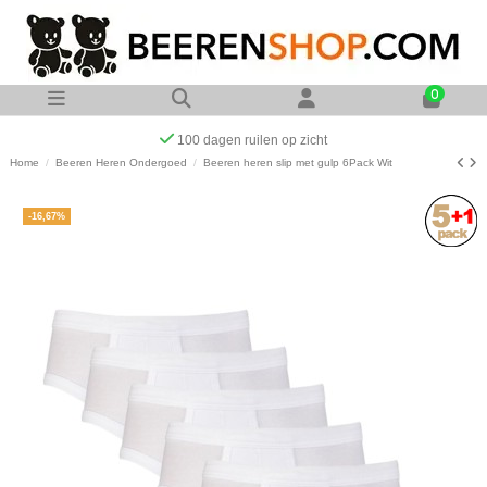
0
Op werkdagen voor 23:00 uur besteld zelfde dag verzonden
Home
Beeren Heren Ondergoed
Beeren heren slip met gulp 6Pack Wit
-16,67%