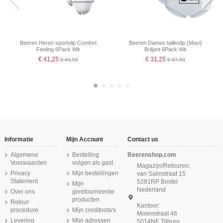
Beeren Heren sportslip Comfort
Beeren Dames tailleslip (Maxi)
Feeling 6Pack Wit
Briljant 6Pack Wit
€ 41,25
€ 31,25
€ 49,50
€ 37,50
-16,67%
-16,67%
-16,67%
-16,67%
-16,67%
-16,67%
Informatie
Mijn Account
Contact us
Algemene
Bestelling
Beerenshop.com
Voorwaarden
volgen als gast
Magazijn/Retouren:
Privacy
Mijn bestellingen
van Salmstraat 15
Statement
5281RP Boxtel
Mijn
Nederland
Over ons
geretourneerde
producten
Retour
Kantoor:
procedure
Mijn creditnota's
Molenstraat 46
Levering
Mijn adressen
5014NE Tilburg