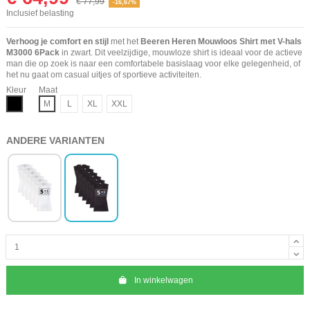
€ 77,99
-16,67%
Inclusief belasting
Verhoog je comfort en stijl
met het
Beeren Heren Mouwloos Shirt met V-hals
M3000 6Pack
in zwart. Dit veelzijdige, mouwloze shirt is ideaal voor de actieve
man die op zoek is naar een comfortabele basislaag voor elke gelegenheid, of
het nu gaat om casual uitjes of sportieve activiteiten.
Kleur
Maat
Zwart
M
L
XL
XXL
ANDERE VARIANTEN
In winkelwagen