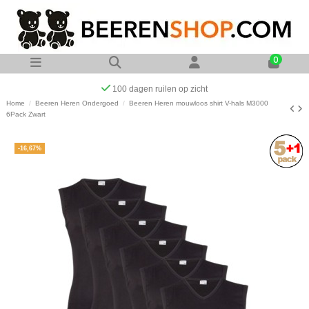
0
Op werkdagen voor 23:00 uur besteld zelfde dag verzonden
Home
Beeren Heren Ondergoed
Beeren Heren mouwloos shirt V-hals M3000
6Pack Zwart
-16,67%