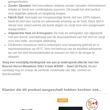
gelegenheden.
Zonder Zijnaden:
Het innovatieve ontwerp zonder zijnaden minimaliseert
irritatie en biedt een comfortabele pasvorm. Dit maakt het shirt perfect
voor dagelijks gebruik en langdurig dragen.
Fijnrib Stof:
Gemaakt van hoogwaardige fijnrib stof van 100% katoen,
biedt dit shirt een zachte en ademende ervaring op de huid. Deze stof is
ideaal voor zowel warme als koele dagen en zorgt voor een aangenaam
draagcomfort.
Afgewerkte Hals en Armsgaten:
De hals en armsgaten zijn afgewerkt
met een boord, wat bijdraagt aan de duurzaamheid van het shirt en zorgt
voor een nette, verzorgde uitstraling.
Dit Beeren mouwloze shirt is ontworpen voor langdurig gebruik en is
machinewasbaar op 40°C. Voor het behoud van de kwaliteit adviseren
we om het shirt binnenstebuiten te wassen en niet in de droger te
stoppen.
Voeg een veelzijdig kledingstuk toe aan je ondergoedcollectie met het
Beeren Heren Mouwloos Shirt V-hals M3000 – Zwart (6-Pack).
Bestel
vandaag nog en ervaar de perfecte combinatie van stijl, comfort en
functionaliteit!
Klanten die dit product aangeschaft hebben kochten ook...
-16,67%