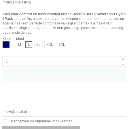
Inclusief belasting
Kies voor comfort en functionaliteit
met de
Beeren Heren Boxershort Dylan
2Pack
in navy. Deze boxershorts zijn ontworpen voor de moderne man die op
zoek is naar een perfecte combinatie van stijl en gemak. Gemaakt van
elastische single jersey, bieden ze een geweldige pasvorm en ondersteuning
gedurende de dag.
Kleur
Maat
Navy
M
L
XL
XXL
3XL
In winkelwagen
Ik accepteer de Algemene voorwaarden