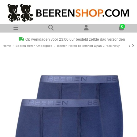
0
Op werkdagen voor 23:00 uur besteld zelfde dag verzonden
Home
Beeren Heren Ondergoed
Beeren Heren boxershort Dylan 2Pack Navy