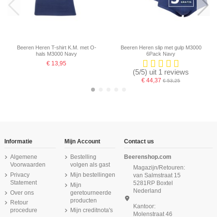
Beeren Heren T-shirt K.M. met O-
Beeren Heren slip met gulp M3000
hals M3000 Navy
6Pack Navy
€ 13,95
(5/5) uit 1 reviews
€ 44,37
€ 53,25
-16,67%
Informatie
Mijn Account
Contact us
Algemene
Bestelling
Beerenshop.com
Voorwaarden
volgen als gast
Magazijn/Retouren:
Privacy
Mijn bestellingen
van Salmstraat 15
Statement
5281RP Boxtel
Mijn
Nederland
Over ons
geretourneerde
producten
Retour
Kantoor:
procedure
Mijn creditnota's
Molenstraat 46