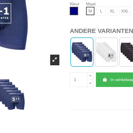
Kleur
Maat
Navy
M
L
XL
XXL
ANDERE VARIANTE
In winkelw