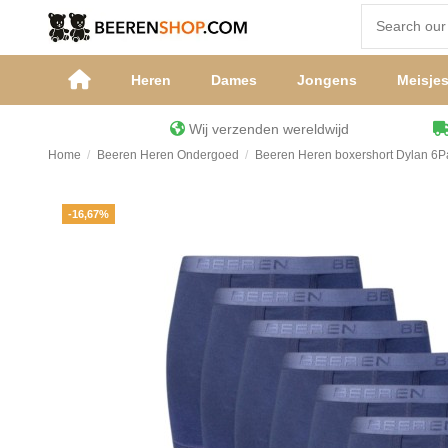
Heren
Dames
Jongens
Meisje
Wij verzenden wereldwijd
Home
Beeren Heren Ondergoed
Beeren Heren boxershort Dylan 6P
-16,67%