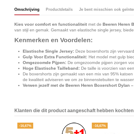
Omschrijving
Productdetails
Je bent misschien ook geïnte
Kies voor comfort en functionaliteit
met de
Beeren Heren B
van stijl en gemak. Gemaakt van elastische single jersey, bi
Kenmerken en Voordelen:
Elastische Single Jersey:
Deze boxershorts zijn vervaardi
Gulp Voor Extra Functionaliteit:
Het model met gulp biedt
Omgezoomde Pijpen:
De omgezoomde pijpen zorgen voor e
Hoge Elastische Tailleband:
De taille is voorzien van ee
De boxershorts zijn gemaakt van een mix van 95% katoen e
de kwaliteit adviseren we om ze binnenstebuiten te wassen 
Verwen jezelf met de Beeren Heren Boxershort Dylan –
Klanten die dit product aangeschaft hebben kochten 
-16,67%
-16,67%