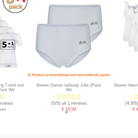
Product is beschikbaar met verschillende opties
ng T-shirt met
Beeren Dames tailleslip Julia 2Pack
Beeren Here
Pack Wit
Wit
reviews
(5/5) uit 1 reviews
(4,9/5
€ 15,99
€ 
3,50
-16,67%