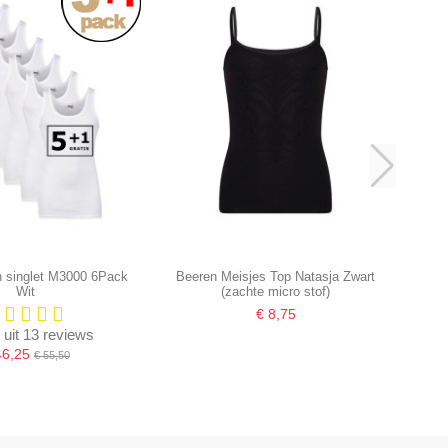
n singlet M3000 6Pack
Beeren Meisjes Top Natasja Zwart
Wit
(zachte micro stof)
€ 8,75
) uit 13 reviews
46,25
€ 55,50