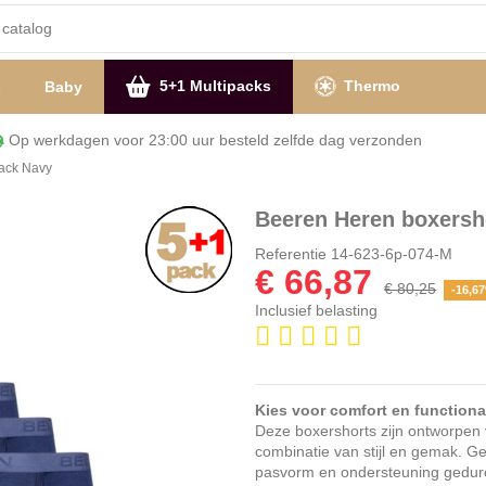
5+1 Multipacks
Thermo
s
Baby
Op werkdagen voor 23:00 uur besteld zelfde dag verzon
ack Navy
Beeren Heren boxersh
Referentie
14-623-6p-074-M
€ 66,87
€ 80,25
-16,6
Inclusief belasting
Kies voor comfort en functional
Deze boxershorts zijn ontworpen
combinatie van stijl en gemak. Ge
pasvorm en ondersteuning gedur