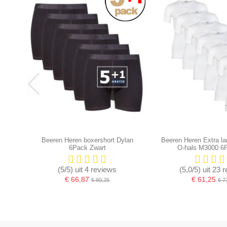
Beeren Heren boxershort Dylan
Beeren Heren Extra la
6Pack Zwart
O-hals M3000 6
(5/5) uit 4 reviews
(5,0/5) uit 23 
€ 66,87
€ 61,25
€ 80,25
€ 7