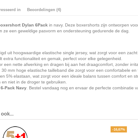
resseerd in
Beoordelingen (4)
oxershort Dylan 6Pack
in navy. Deze boxershorts zijn ontworpen voo
eden ze een geweldige pasvorm en ondersteuning gedurende de dag.
gd uit hoogwaardige elastische single jersey, wat zorgt voor een zacht
 extra functionaliteit en gemak, perfect voor elke gelegenheid.
en nette afwerking en dragen bij aan het draagcomfort, zonder irrita
n 30 mm hoge elastische tailleband die zorgt voor een comfortabele en 
n 5% elastaan, wat zorgt voor een ideale balans tussen comfort en s
en niet in de droger te gebruiken.
 6-Pack Navy
. Bestel vandaag nog en ervaar de perfecte combinatie van 
ook...
-16,67%