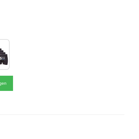
N
agen