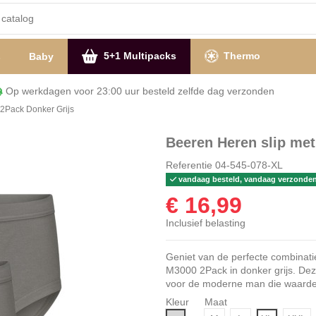
5+1 Multipacks
Thermo
s
Baby
Op werkdagen voor 23:00 uur besteld zelfde dag verzon
2Pack Donker Grijs
Beeren Heren slip met
Referentie
04-545-078-XL
vandaag besteld, vandaag verzonde
€ 16,99
Inclusief belasting
Geniet van de perfecte combinati
M3000 2Pack in donker grijs. Dez
voor de moderne man die waarde he
Kleur
Maat