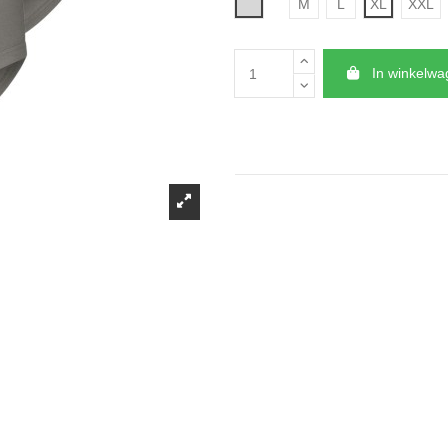
Grijs
M
L
XL
XXL
In winkelw