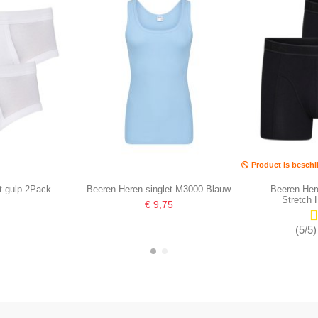
Product is beschi
t gulp 2Pack
Beeren Heren singlet M3000 Blauw
Beeren Her
Stretch
€ 9,75
(5/5)
-16,67%