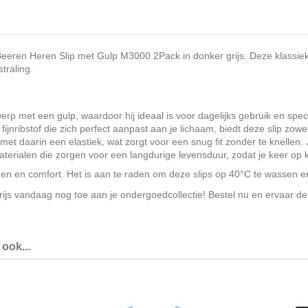
 Beeren Heren Slip met Gulp M3000 2Pack in donker grijs. Deze klassie
traling.
werp met een gulp, waardoor hij ideaal is voor dagelijks gebruik en spe
ribstof die zich perfect aanpast aan je lichaam, biedt deze slip zowe
met daarin een elastiek, wat zorgt voor een snug fit zonder te knellen
materialen die zorgen voor een langdurige levensduur, zodat je keer op 
en en comfort. Het is aan te raden om deze slips op 40°C te wassen en
 vandaag nog toe aan je ondergoedcollectie! Bestel nu en ervaar de i
ook...