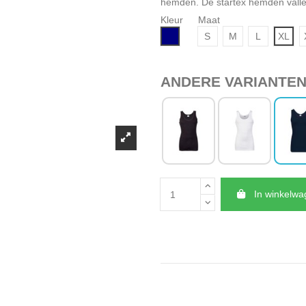
hemden
. De startex hemden vall
Kleur
Maat
Navy
S
M
L
XL
ANDERE VARIANTE
In winkelw