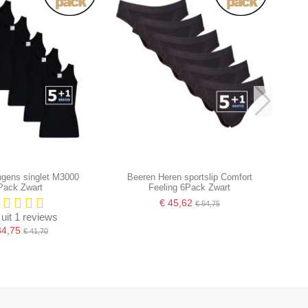
ngens singlet M3000
Beeren Heren sportslip Comfort
Pack Zwart
Feeling 6Pack Zwart
€ 45,62
€ 54,75
 uit 1 reviews
34,75
€ 41,70