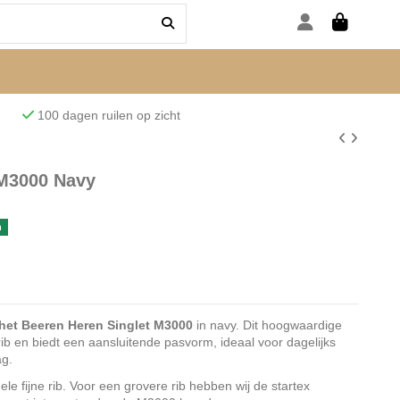
den
100 dagen ruilen op zicht
 M3000 Navy
n
 het Beeren Heren Singlet M3000
in navy. Dit hoogwaardige
rib en biedt een aansluitende pasvorm, ideaal voor dagelijks
ag.
fijne rib. Voor een grovere rib hebben wij de startex