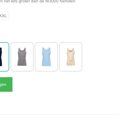
en net iets groter dan de M3000 hemden.
XXL
N
agen