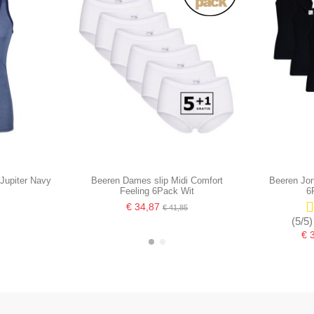
 Jupiter Navy
Beeren Dames slip Midi Comfort
Beeren Jo
Feeling 6Pack Wit
6
€ 34,87
€ 41,85
(5/5)
€ 