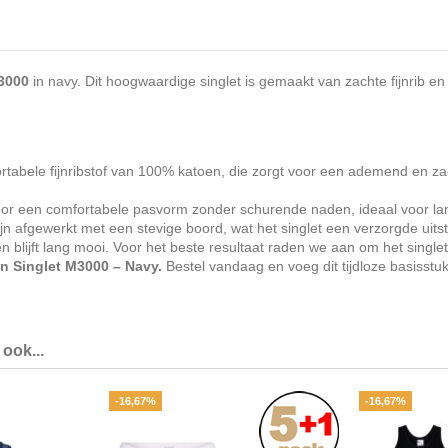
M3000
in navy. Dit hoogwaardige singlet is gemaakt van zachte fijnrib en
tabele fijnribstof van 100% katoen, die zorgt voor een ademend en zach
or een comfortabele pasvorm zonder schurende naden, ideaal voor langd
n afgewerkt met een stevige boord, wat het singlet een verzorgde uitst
lijft lang mooi. Voor het beste resultaat raden we aan om het singlet
en Singlet M3000 – Navy.
Bestel vandaag en voeg dit tijdloze basisstu
ook...
-16,67%
-16,67%