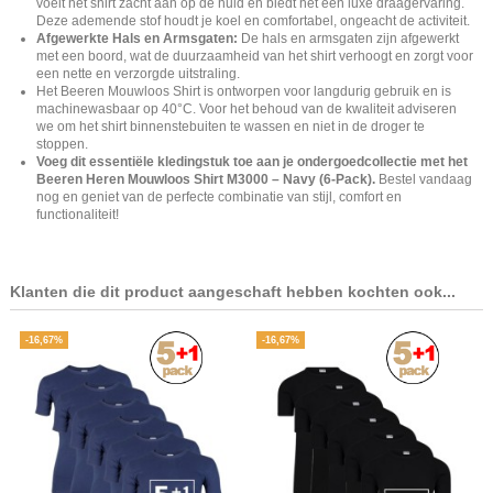
voelt het shirt zacht aan op de huid en biedt het een luxe draagervaring.
Deze ademende stof houdt je koel en comfortabel, ongeacht de activiteit.
Afgewerkte Hals en Armsgaten:
De hals en armsgaten zijn afgewerkt
met een boord, wat de duurzaamheid van het shirt verhoogt en zorgt voor
een nette en verzorgde uitstraling.
Het Beeren Mouwloos Shirt is ontworpen voor langdurig gebruik en is
machinewasbaar op 40°C. Voor het behoud van de kwaliteit adviseren
we om het shirt binnenstebuiten te wassen en niet in de droger te
stoppen.
Voeg dit essentiële kledingstuk toe aan je ondergoedcollectie met het
Beeren Heren Mouwloos Shirt M3000 – Navy (6-Pack).
Bestel vandaag
nog en geniet van de perfecte combinatie van stijl, comfort en
functionaliteit!
Klanten die dit product aangeschaft hebben kochten ook...
-16,67%
-16,67%