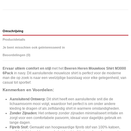
Omschrijving
Productdetails
Je bent misschien ook geïnteresseerd in
Beoordelingen (0)
Ervaar ultiem comfort en stijl
met het
Beeren Heren Mouwloos Shirt M3000
6Pack
in navy. Dit aansluitende mouwloze shirt is perfect voor de moderne
man die op zoek is naar een veelzijdige basislaag voor elke gelegenheid, van
casual tot sportief.
Kenmerken en Voordelen:
Aansluitend Ontwerp:
Dit shirt heeft een aansluitende snit die de
lichaamsvorm mooi volgt, waardoor het perfect is om onder andere
kleding te dragen of als zelfstandig shirt in warmere omstandigheden.
Zonder Zijnaden:
Het ontwerp zonder zijnaden minimaliseert irritatie en
zorgt voor een comfortabele pasvorm, ideaal voor dagelijks gebruik en
lange dagen.
Fijnrib Stof:
Gemaakt van hoogwaardige fijnrib stof van 100% katoen,