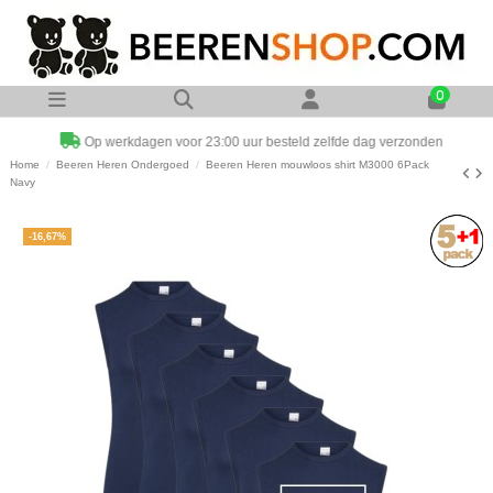
0
Op werkdagen voor 23:00 uur besteld zelfde dag verzonden
Home
Beeren Heren Ondergoed
Beeren Heren mouwloos shirt M3000 6Pack
Navy
-16,67%