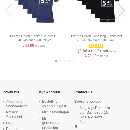
Beeren Heren T-shirt K.M. met O-
Beeren Heren Extra lang T-shirt met
hals M3000 6Pack Navy
O-hals M3000 6Pack Zwart
€ 69,99
€ 83,99
(4,5/5) uit 2 reviews
€ 72,49
€ 86,99
-16,67%
-16,67%
-16,67%
-16,67%
-16,67%
Informatie
Mijn Account
Contact us
Algemene
Bestelling
Beerenshop.com
Voorwaarden
volgen als gast
Magazijn/Retouren:
Privacy
Mijn bestellingen
van Salmstraat 15
Statement
5281RP Boxtel
Mijn
Nederland
Over ons
geretourneerde
producten
Retour