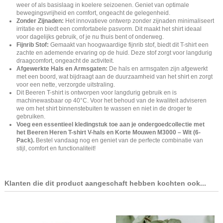
weer of als basislaag in koelere seizoenen. Geniet van optimale
bewegingsvrijheid en comfort, ongeacht de gelegenheid.
Zonder Zijnaden:
Het innovatieve ontwerp zonder zijnaden minimaliseert
irritatie en biedt een comfortabele pasvorm. Dit maakt het shirt ideaal
voor dagelijks gebruik, of je nu thuis bent of onderweg.
Fijnrib Stof:
Gemaakt van hoogwaardige fijnrib stof, biedt dit T-shirt een
zachte en ademende ervaring op de huid. Deze stof zorgt voor langdurig
draagcomfort, ongeacht de activiteit.
Afgewerkte Hals en Armsgaten:
De hals en armsgaten zijn afgewerkt
met een boord, wat bijdraagt aan de duurzaamheid van het shirt en zorgt
voor een nette, verzorgde uitstraling.
Dit Beeren T-shirt is ontworpen voor langdurig gebruik en is
machinewasbaar op 40°C. Voor het behoud van de kwaliteit adviseren
we om het shirt binnenstebuiten te wassen en niet in de droger te
gebruiken.
Voeg een essentieel kledingstuk toe aan je ondergoedcollectie met
het Beeren Heren T-shirt V-hals en Korte Mouwen M3000 – Wit (6-
Pack).
Bestel vandaag nog en geniet van de perfecte combinatie van
stijl, comfort en functionaliteit!
Klanten die dit product aangeschaft hebben kochten ook...