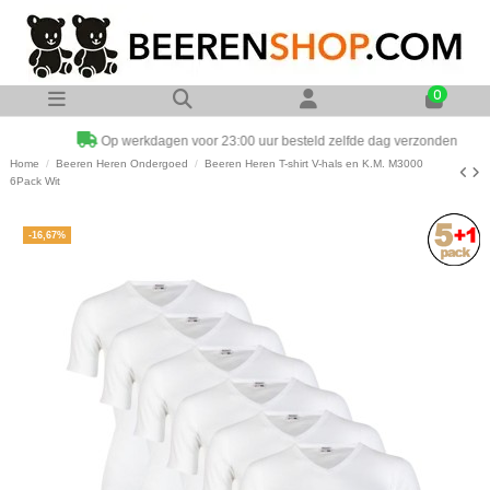
0
Op werkdagen voor 23:00 uur besteld zelfde dag verzonden
Home
Beeren Heren Ondergoed
Beeren Heren T-shirt V-hals en K.M. M3000
6Pack Wit
-16,67%