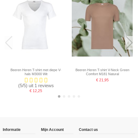
Beeren Heren T-shirt met diepe V-
Beeren Heren T-shirt V-Neck Green
hals M3000 Wit
Comfort M181 Natural
€ 21,95
(5/5) uit 1 reviews
€ 12,25
-16,67%
-16,67%
-16,67%
-16,67%
-16,67%
-16,67%
Informatie
Mijn Account
Contact us