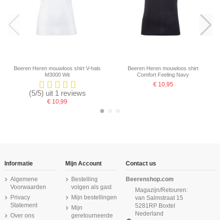
Beeren Heren mouwloos shirt V-hals
Beeren Heren mouwloos shirt
M3000 Wit
Comfort Feeling Navy
€ 10,95
(5/5) uit 1 reviews
€ 10,99
-16,67%
Informatie
Mijn Account
Contact us
Algemene
Bestelling
Beerenshop.com
Voorwaarden
volgen als gast
Magazijn/Retouren:
Privacy
Mijn bestellingen
van Salmstraat 15
Statement
5281RP Boxtel
Mijn
Nederland
Over ons
geretourneerde