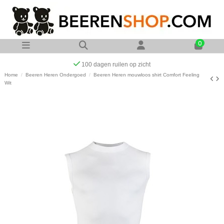
0
Op werkdagen voor 23:00 uur besteld zelfde dag verzonden
Home
Beeren Heren Ondergoed
Beeren Heren mouwloos shirt Comfort Feeling
Wit