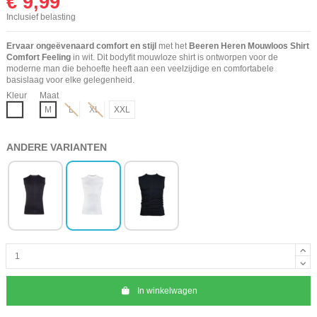
€ 9,99
Inclusief belasting
Ervaar ongeëvenaard comfort en stijl
met het
Beeren Heren Mouwloos Shirt
Comfort Feeling
in wit. Dit bodyfit mouwloze shirt is ontworpen voor de
moderne man die behoefte heeft aan een veelzijdige en comfortabele
basislaag voor elke gelegenheid.
Kleur
Maat
Wit
M
L
XL
XXL
ANDERE VARIANTEN
In winkelwagen