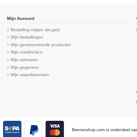
Mijn Account
Bestelling volgen als gast
Mijn bestellingen
Mijn geretourneerde producten
Mijn creditnota's
Mijn adressen
Mijn gegevens
Mijn waardebonnen
t gulp M3000
Beeren Heren boxershort Dylan
Beeren Da
Grijs
2Pack Wit
J
€ 25,50
Beerenshop.com is onderdeel v