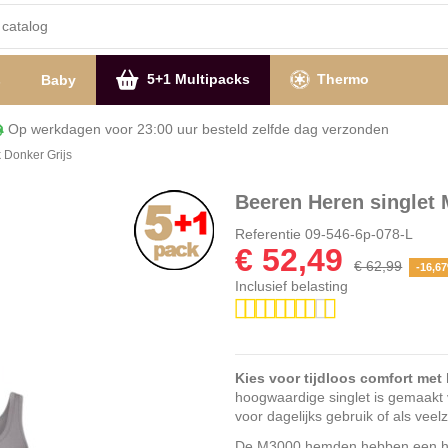
5+1 Multipacks
Thermo
s
Baby
Op werkdagen voor 23:00 uur besteld zelfde dag verzon
 Donker Grijs
Beeren Heren singlet 
Referentie
09-546-6p-078-L
€ 52,49
€ 62,99
-16,6
Inclusief belasting
Kies voor tijdloos comfort met
hoogwaardige singlet is gemaakt v
voor dagelijks gebruik of als veel
De M3000 hemden hebben een hele 