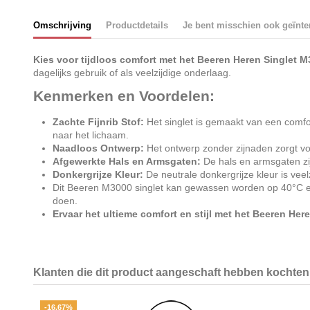
Omschrijving
Productdetails
Je bent misschien ook geïnte
Kies voor tijdloos comfort met het Beeren Heren Singlet 
dagelijks gebruik of als veelzijdige onderlaag.
Kenmerken en Voordelen:
Zachte Fijnrib Stof:
Het singlet is gemaakt van een comfort
naar het lichaam.
Naadloos Ontwerp:
Het ontwerp zonder zijnaden zorgt vo
Afgewerkte Hals en Armsgaten:
De hals en armsgaten zij
Donkergrijze Kleur:
De neutrale donkergrijze kleur is veel
Dit Beeren M3000 singlet kan gewassen worden op 40°C en b
doen.
Ervaar het ultieme comfort en stijl met het Beeren Her
Klanten die dit product aangeschaft hebben kochten 
-16,67%