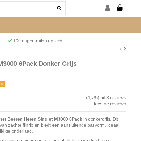
den
100 dagen ruilen op zicht
M3000 6Pack Donker Grijs
7%
(4,7/5) uit 3 reviews
lees de reviews
 het Beeren Heren Singlet M3000 6Pack
in donkergrijs. Dit
an zachte fijnrib en biedt een aansluitende pasvorm, ideaal
zijdige onderlaag.
fijne rib. Voor een grovere rib hebben wij de startex