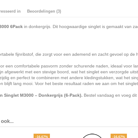
resseerd in
Beoordelingen (3)
M3000 6Pack
in donkergrijs. Dit hoogwaardige singlet is gemaakt van zac
abele fijnribstof, die zorgt voor een ademend en zacht gevoel op de hui
or een comfortabele pasvorm zonder schurende naden, ideaal voor langd
n afgewerkt met een stevige boord, wat het singlet een verzorgde uitst
zijdig en perfect te combineren met andere kledingstukken, wat het sin
lijft lang mooi. Voor het beste resultaat raden we aan om het singlet
en Singlet M3000 – Donkergrijs (6-Pack).
Bestel vandaag en voeg dit t
ook...
-16,67%
-16,67%