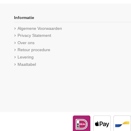
Informatie
Algemene Voorwaarden
Privacy Statement
Over ons
Retour procedure
Levering
Maattabel
Beeren Heren boxershort Rolf
Beeren Heren slip me
2Pack Grijs
2Pack Donker 
€ 16,99
(5/5) uit 1 reviews
€ 23,75