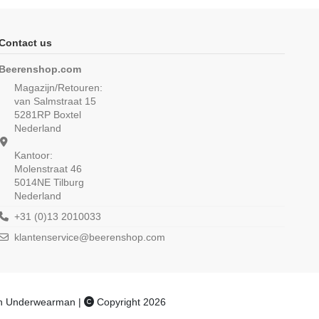
Contact us
Beerenshop.com
Magazijn/Retouren:
van Salmstraat 15
5281RP Boxtel
Nederland
Kantoor:
Molenstraat 46
5014NE Tilburg
Nederland
mes spaghetti hemd
Beeren Extra lang mouwloos shirt
essica Wit
M3000 6Pack Wit
+31 (0)13 2010033
€ 11,95
klantenservice@beerenshop.com
(4,9/5) uit 7 reviews
€ 56,25
€ 67,50
an Underwearman |
Copyright 2026