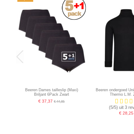
Beeren Dames tailleslip (Maxi)
Beeren ondergoed Unis
Briljant 6Pack Zwart
Thermo L.M. 
€ 37,37
€ 44,85
(5/5) uit 3 r
€ 28,25