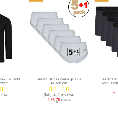
ex Coll shirt
Beeren Dames heupslip Julia
Beeren Her
Zwart
6Pack Wit
Sven (zach
€ 
eviews
(5/5) uit 1 reviews
€ 38,75
€ 46,50