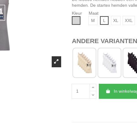
hemden
. De startex hemden vall
Kleur
Maat
Grijs
M
L
XL
XXL
ANDERE VARIANTE
In winkelw