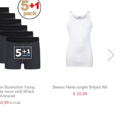
en Boxershort Young
Beeren Heren singlet Briljant Wit
te micro stof) 6Pack
€ 10,99
Antraciet
64,99
€ 77,99
-16,67%