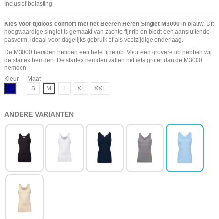
Inclusief belasting
Kies voor tijdloos comfort met het Beeren Heren Singlet M3000
in blauw. Dit
hoogwaardige singlet is gemaakt van zachte fijnrib en biedt een aansluitende
pasvorm, ideaal voor dagelijks gebruik of als veelzijdige onderlaag.
De M3000 hemden hebben een hele fijne rib. Voor een grovere rib hebben wij
de startex
hemden
. De startex hemden vallen net iets groter dan de M3000
hemden.
Kleur
Maat
Navy
S
M
L
XL
XXL
ANDERE VARIANTEN