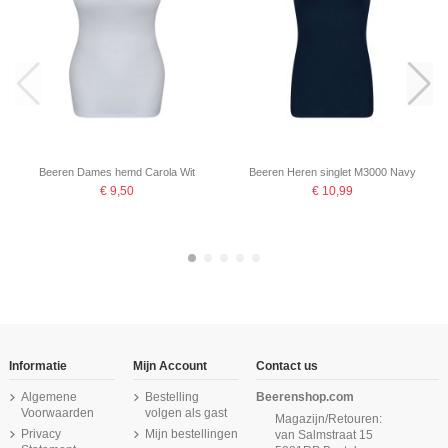
Beeren Dames hemd Carola Wit
Beeren Heren singlet M3000 Navy
€ 9,50
€ 10,99
-16,67%
Informatie
Mijn Account
Contact us
Algemene
Bestelling
Beerenshop.com
Voorwaarden
volgen als gast
Magazijn/Retouren:
Privacy
Mijn bestellingen
van Salmstraat 15