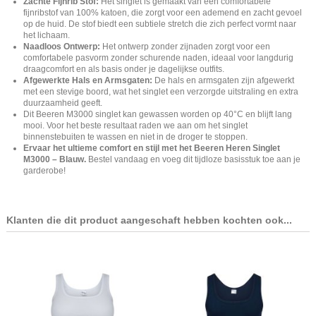
Zachte Fijnrib Stof:
Het singlet is gemaakt van een comfortabele
fijnribstof van 100% katoen, die zorgt voor een ademend en zacht gevoel
op de huid. De stof biedt een subtiele stretch die zich perfect vormt naar
het lichaam.
Naadloos Ontwerp:
Het ontwerp zonder zijnaden zorgt voor een
comfortabele pasvorm zonder schurende naden, ideaal voor langdurig
draagcomfort en als basis onder je dagelijkse outfits.
Afgewerkte Hals en Armsgaten:
De hals en armsgaten zijn afgewerkt
met een stevige boord, wat het singlet een verzorgde uitstraling en extra
duurzaamheid geeft.
Dit Beeren M3000 singlet kan gewassen worden op 40°C en blijft lang
mooi. Voor het beste resultaat raden we aan om het singlet
binnenstebuiten te wassen en niet in de droger te stoppen.
Ervaar het ultieme comfort en stijl met het Beeren Heren Singlet
M3000 – Blauw.
Bestel vandaag en voeg dit tijdloze basisstuk toe aan je
garderobe!
Klanten die dit product aangeschaft hebben kochten ook...