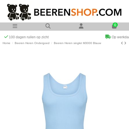
0
Op werkdagen voor 23:00 uur besteld zelfde dag verzonden
Home
Beeren Heren Ondergoed
Beeren Heren singlet M3000 Blauw