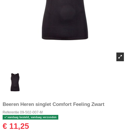
Beeren Heren singlet Comfort Feeling Zwart
Referentie
09-502-007-M
vandaag besteld, vandaag verzonden
€ 11,25