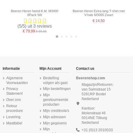
Beeren Heren hemd K.M. M3400
Beeren Heren Extra lang T-shirt met
6Pack Wit
V-hals M3000 Zwart
€ 14,50
(5/5) uit 3 reviews
€ 79,99
€ 95,99
Informatie
Mijn Account
Contact us
Algemene
Bestelling
Beerenshop.com
Voorwaarden
volgen als gast
Magazijn/Retouren:
Privacy
Mijn bestellingen
van Salmstraat 15
Statement
5281RP Boxtel
Mijn
Nederland
Over ons
geretourneerde
producten
Retour
Kantoor:
procedure
Mijn creditnota's
Molenstraat 46
Product is beschikbaar met verschillende opties
Levering
Mijn adressen
5014NE Tilburg
Nederland
Maattabel
Mijn gegevens
Beeren Dames Thermo Onderblouse
Beeren Green Comfort M181 dames
Beeren Heren boxershort Roger
Beeren Heren singlet Comfort
Beeren Heren T-shirt V-hals en K.M.
Beeren Dames tailleslip Julia 2Pack
Beeren Heren Thermo Shirt Korte
Beeren Heren boxershort Dylan
Lange Mouwen Wit
2Pack Zwart
hemd zwart
Feeling Wit
M3000 Zwart
Mouw Zwart
2Pack Grijs
Beige
Mijn
+31 (0)13 2010033