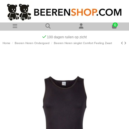
0
Op werkdagen voor 23:00 uur besteld zelfde dag verzonden
Home
Beeren Heren Ondergoed
Beeren Heren singlet Comfort Feeling Zwart