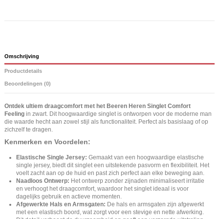
Omschrijving
Productdetails
Beoordelingen (0)
Ontdek ultiem draagcomfort met het Beeren Heren Singlet Comfort
Feeling
in zwart. Dit hoogwaardige singlet is ontworpen voor de moderne man
die waarde hecht aan zowel stijl als functionaliteit. Perfect als basislaag of op
zichzelf te dragen.
Kenmerken en Voordelen:
Elastische Single Jersey:
Gemaakt van een hoogwaardige elastische
single jersey, biedt dit singlet een uitstekende pasvorm en flexibiliteit. Het
voelt zacht aan op de huid en past zich perfect aan elke beweging aan.
Naadloos Ontwerp:
Het ontwerp zonder zijnaden minimaliseert irritatie
en verhoogt het draagcomfort, waardoor het singlet ideaal is voor
dagelijks gebruik en actieve momenten.
Afgewerkte Hals en Armsgaten:
De hals en armsgaten zijn afgewerkt
met een elastisch boord, wat zorgt voor een stevige en nette afwerking.