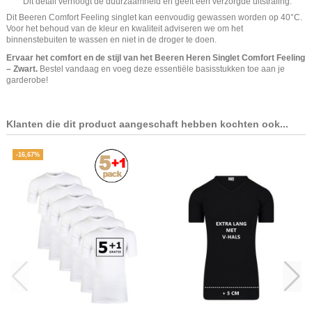
Dit detail verhoogt de duurzaamheid en geeft een verzorgde uitstraling.
Dit Beeren Comfort Feeling singlet kan eenvoudig gewassen worden op 40°C.
Voor het behoud van de kleur en kwaliteit adviseren we om het
binnenstebuiten te wassen en niet in de droger te doen.
Ervaar het comfort en de stijl van het Beeren Heren Singlet Comfort Feeling
– Zwart.
Bestel vandaag en voeg deze essentiële basisstukken toe aan je
garderobe!
Klanten die dit product aangeschaft hebben kochten ook...
-16,67%