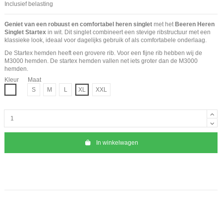
Inclusief belasting
Geniet van een robuust en comfortabel heren singlet
met het
Beeren Heren
Singlet Startex
in wit. Dit singlet combineert een stevige ribstructuur met een
klassieke look, ideaal voor dagelijks gebruik of als comfortabele onderlaag.
De Startex hemden heeft een grovere rib. Voor een fijne rib hebben wij de
M3000
hemden. De startex hemden vallen net iets groter dan de M3000
hemden.
Kleur
Maat
Wit
S
M
L
XL
XXL
In winkelwagen