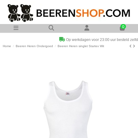
0
Op werkdagen voor 23:00 uur besteld zelfde dag verzonden
Home
Beeren Heren Ondergoed
Beeren Heren singlet Startex Wit