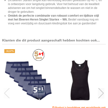
Dit Beeren Startex singlet kan eenvoudig worden gewassen op 40°C en
is ontworpen voor langdurig gebruik. Voor het behoud van de kwaliteit
adviseren we om het singlet binnenstebuiten te wassen en niet in de
droger te gebruiken.
Ontdek de perfecte combinatie van robuust comfort en tijdloze stijl
met het Beeren Heren Singlet Startex – Wit.
Bestel vandaag nog en
voeg een veelzijdig en duurzaam kledingstuk toe aan je garderobe!
Klanten die dit product aangeschaft hebben kochten ook...
-16,67%
Product is beschikbaar met verschillende opties