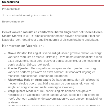
Omschrijving
Productdetails
Je bent misschien ook geïnteresseerd in
Beoordelingen (0)
Geniet van een robuust en comfortabel heren singlet
met het
Beeren Heren
Singlet Startex
in wit. Dit singlet combineert een stevige ribstructuur met een
klassieke look, ideaal voor dagelijks gebruik of als comfortabele onderlaag.
Kenmerken en Voordelen:
Grove Ribstof:
Dit singlet is vervaardigd uit een grovere ribstof, wat zorgt
voor een robuuste en stoere uitstraling. Deze ribstructuur biedt niet alleen
extra stevigheid, maar zorgt ook voor een subtiele textuur die het singlet
een klassieke, tijdloze look geeft.
Zonder Zijnaden:
Het singlet is ontworpen zonder zijnaden, wat zorgt
voor een perfecte pasvorm en extra comfort. Dit voorkomt wrijving en
maakt het singlet ideaal voor langdurig dragen.
Afgewerkte Hals en Armsgaten:
De hals en armsgaten zijn afgewerkt
met een stevige boord, wat bijdraagt aan de duurzaamheid van het
singlet en zorgt voor een nette, verzorgde afwerking.
Vergelijkbare Modellen:
De Startex-singlets hebben een grovere
ribstructuur en vallen iets ruimer dan de M3000-serie, die een fijnere rib
heeft. Voor een aansluitende pasvorm raden we aan om een maat kleiner
te kiezen.