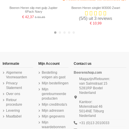
Beeren Heren slip met gulp Jupiter
Beeren Heren singlet M3000 Zwart
6Pack Navy
€ 42,37
€ 50,85
(5/5) uit 3 reviews
€ 10,99
-16,67%
-16,67%
-16,67%
Informatie
Mijn Account
Contact us
Algemene
Bestelling
Beerenshop.com
Voorwaarden
volgen als gast
Magazijn/Retouren:
Privacy
Mijn bestellingen
van Salmstraat 15
Statement
5281RP Boxtel
Mijn
Nederland
Over ons
geretourneerde
producten
Retour
Kantoor:
procedure
Mijn creditnota's
Molenstraat 46
Levering
Mijn adressen
5014NE Tilburg
Nederland
Maattabel
Mijn gegevens
Beeren Heren singlet M3000 6Pack
Beeren Heren singlet M3000 6Pack
Beeren Heren sportbroek met Gulp
Beeren Heren slip met gulp M3000
Beeren Dames cuphemd Jacqueline
Beeren Heren T-shirt V-hals en K.M.
Beeren Heren singlet Young (zachte
Beeren Heren tailleslip Startex met
2Pack Wit
3579 Wit
Beige
Wit
micro stof) Zwart
gulp 6Pack Wit
M3000 Wit
Wit
Mijn
+31 (0)13 2010033
waardebonnen
€ 12,25
€ 11,99
€ 10,95
€ 14,25