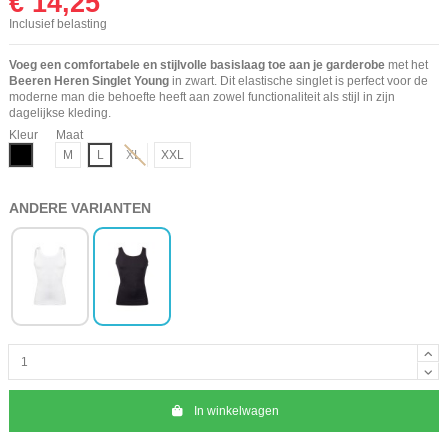
€ 14,25
Inclusief belasting
Voeg een comfortabele en stijlvolle basislaag toe aan je garderobe
met het
Beeren Heren Singlet Young
in zwart. Dit elastische singlet is perfect voor de
moderne man die behoefte heeft aan zowel functionaliteit als stijl in zijn
dagelijkse kleding.
Kleur
Maat
Zwart
M
L
XL
XXL
ANDERE VARIANTEN
In winkelwagen