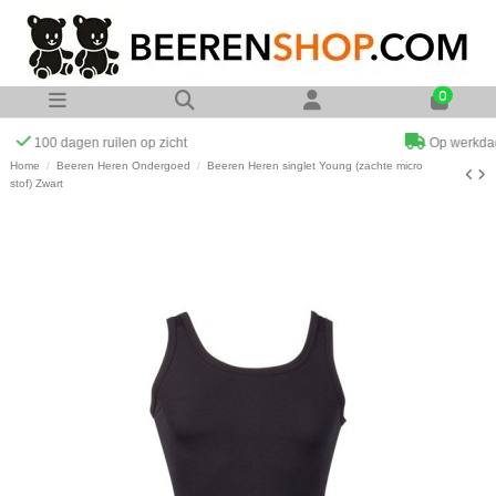
0
Op werkdagen voor 23:00 uur besteld zelfde dag verzonden
Home
Beeren Heren Ondergoed
Beeren Heren singlet Young (zachte micro
stof) Zwart