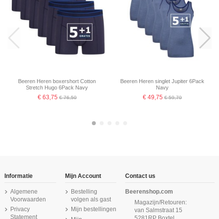
Beeren Heren boxershort Cotton
Beeren Heren singlet Jupiter 6Pack
Stretch Hugo 6Pack Navy
Navy
€ 63,75
€ 49,75
€ 76,50
€ 59,70
-16,67%
Informatie
Mijn Account
Contact us
Algemene
Bestelling
Beerenshop.com
Voorwaarden
volgen als gast
Magazijn/Retouren:
Privacy
Mijn bestellingen
van Salmstraat 15
Statement
5281RP Boxtel