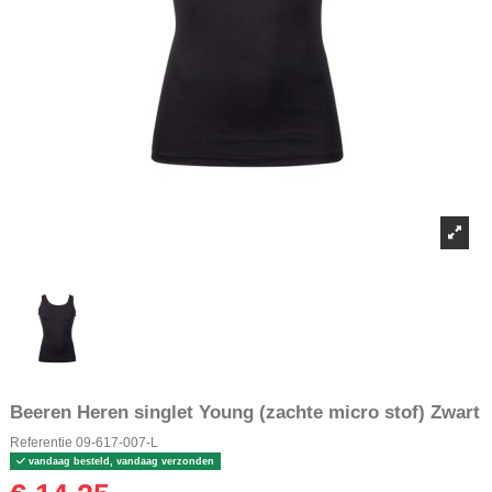
Beeren Heren singlet Young (zachte micro stof) Zwart
Referentie
09-617-007-L
vandaag besteld, vandaag verzonden