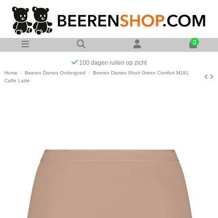
0
100 dagen ruilen op zicht
Home
Beeren Dames Ondergoed
Beeren Dames Short Green Comfort M181
Caffe Latte