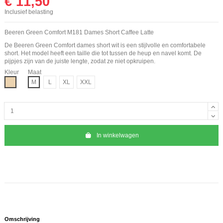
€ 11,50
Inclusief belasting
Beeren Green Comfort M181 Dames Short Caffee Latte
De Beeren Green Comfort dames short wit is een stijlvolle en comfortabele
short. Het model heeft een taille die tot tussen de heup en navel komt. De
pijpjes zijn van de juiste lengte, zodat ze niet opkruipen.
Kleur
Maat
Beige
M
L
XL
XXL
In winkelwagen
Omschrijving