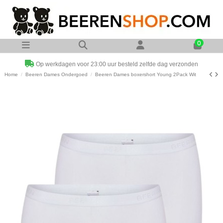
0
Op werkdagen voor 23:00 uur besteld zelfde dag verzonden
Home
Beeren Dames Ondergoed
Beeren Dames boxershort Young 2Pack Wit