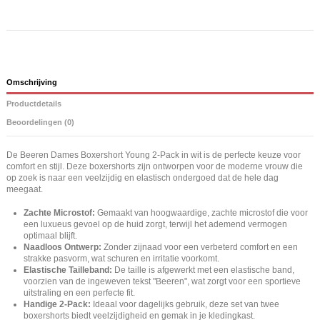
Omschrijving
Productdetails
Beoordelingen (0)
De Beeren Dames Boxershort Young 2-Pack in wit is de perfecte keuze voor
comfort en stijl. Deze boxershorts zijn ontworpen voor de moderne vrouw die
op zoek is naar een veelzijdig en elastisch ondergoed dat de hele dag
meegaat.
Zachte Microstof:
Gemaakt van hoogwaardige, zachte microstof die voor
een luxueus gevoel op de huid zorgt, terwijl het ademend vermogen
optimaal blijft.
Naadloos Ontwerp:
Zonder zijnaad voor een verbeterd comfort en een
strakke pasvorm, wat schuren en irritatie voorkomt.
Elastische Tailleband:
De taille is afgewerkt met een elastische band,
voorzien van de ingeweven tekst "Beeren", wat zorgt voor een sportieve
uitstraling en een perfecte fit.
Handige 2-Pack:
Ideaal voor dagelijks gebruik, deze set van twee
boxershorts biedt veelzijdigheid en gemak in je kledingkast.