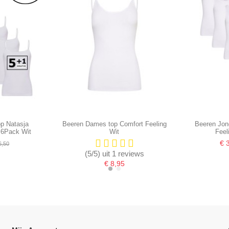
p Natasja
Beeren Dames top Comfort Feeling
Beeren Jon
) 6Pack Wit
Wit
Feel
€ 
6,50
(5/5) uit 1 reviews
€ 8,95
-16,67%