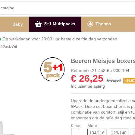
5+1 Multipacks
Thermo
s
Baby
Op werkdagen voor 23:00 uur besteld zelfde dag verzon
 6Pack Wit
Beeren Meisjes boxer
Referentie
21-453-6p-000-104
€ 26,25
€ 31,50
-16,6
Inclusief belasting
Upgrade de ondergoedcollectie va
6Pack. Deze set boxershorts is pe
combinatie van comfort, stijl en f
ontworpen om de hele dag mee t
Kleur
Maat
Wit
104/116
128/140
1