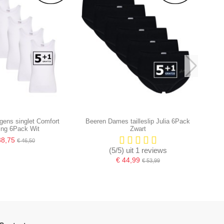
gens singlet Comfort
Beeren Dames tailleslip Julia 6Pack
ing 6Pack Wit
Zwart
38,75
€ 46,50
(5/5) uit 1 reviews
€ 44,99
€ 53,99