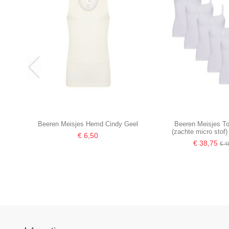
Beeren Meisjes Hemd Cindy Geel
Beeren Meisjes To
(zachte micro stof
€ 6,50
€ 38,75
€ 4
-16,67%
-16,67%