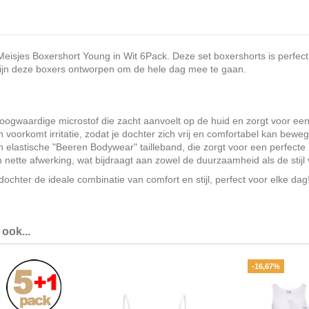
isjes Boxershort Young in Wit 6Pack. Deze set boxershorts is perfect 
f, zijn deze boxers ontworpen om de hele dag mee te gaan.
 hoogwaardige microstof die zacht aanvoelt op de huid en zorgt voor ee
voorkomt irritatie, zodat je dochter zich vrij en comfortabel kan bewege
n elastische "Beeren Bodywear" tailleband, die zorgt voor een perfect
nette afwerking, wat bijdraagt aan zowel de duurzaamheid als de stijl
ochter de ideale combinatie van comfort en stijl, perfect voor elke dag
ook...
-16,67%