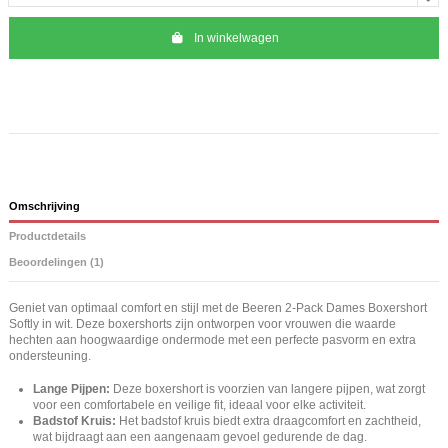
In winkelwagen
Omschrijving
Productdetails
Beoordelingen (1)
Geniet van optimaal comfort en stijl met de Beeren 2-Pack Dames Boxershort
Softly in wit. Deze boxershorts zijn ontworpen voor vrouwen die waarde
hechten aan hoogwaardige ondermode met een perfecte pasvorm en extra
ondersteuning.
Lange Pijpen:
Deze boxershort is voorzien van langere pijpen, wat zorgt
voor een comfortabele en veilige fit, ideaal voor elke activiteit.
Badstof Kruis:
Het badstof kruis biedt extra draagcomfort en zachtheid,
wat bijdraagt aan een aangenaam gevoel gedurende de dag.