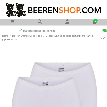
0
Op werkdagen voor 23:00 uur besteld zelfde dag verzonden
Home
Beeren Dames Ondergoed
Beeren Dames boxershort Softly met lange
pijp 2Pack Wit