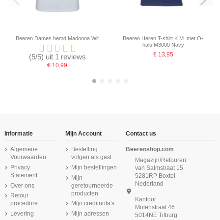
Beeren Dames hemd Madonna Wit
Beeren Heren T-shirt K.M. met O-
hals M3000 Navy
€ 13,95
(5/5) uit 1 reviews
€ 10,99
-16,67%
-16,67%
-16,67%
-16,67%
Informatie
Mijn Account
Contact us
Algemene
Bestelling
Beerenshop.com
Voorwaarden
volgen als gast
Magazijn/Retouren:
Privacy
Mijn bestellingen
van Salmstraat 15
Statement
5281RP Boxtel
Mijn
Nederland
Over ons
geretourneerde
producten
Retour
Kantoor:
procedure
Mijn creditnota's
Molenstraat 46
Levering
Mijn adressen
5014NE Tilburg