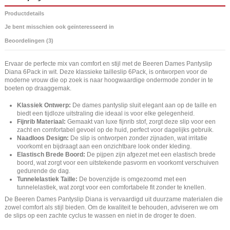
Productdetails
Je bent misschien ook geïnteresseerd in
Beoordelingen (3)
Ervaar de perfecte mix van comfort en stijl met de Beeren Dames Pantyslip
Diana 6Pack in wit. Deze klassieke tailleslip 6Pack, is ontworpen voor de
moderne vrouw die op zoek is naar hoogwaardige ondermode zonder in te
boeten op draaggemak.
Klassiek Ontwerp:
De dames pantyslip sluit elegant aan op de taille en
biedt een tijdloze uitstraling die ideaal is voor elke gelegenheid.
Fijnrib Materiaal:
Gemaakt van luxe fijnrib stof, zorgt deze slip voor een
zacht en comfortabel gevoel op de huid, perfect voor dagelijks gebruik.
Naadloos Design:
De slip is ontworpen zonder zijnaden, wat irritatie
voorkomt en bijdraagt aan een onzichtbare look onder kleding.
Elastisch Brede Boord:
De pijpen zijn afgezet met een elastisch brede
boord, wat zorgt voor een uitstekende pasvorm en voorkomt verschuiven
gedurende de dag.
Tunnelelastiek Taille:
De bovenzijde is omgezoomd met een
tunnelelastiek, wat zorgt voor een comfortabele fit zonder te knellen.
De Beeren Dames Pantyslip Diana is vervaardigd uit duurzame materialen die
zowel comfort als stijl bieden. Om de kwaliteit te behouden, adviseren we om
de slips op een zachte cyclus te wassen en niet in de droger te doen.