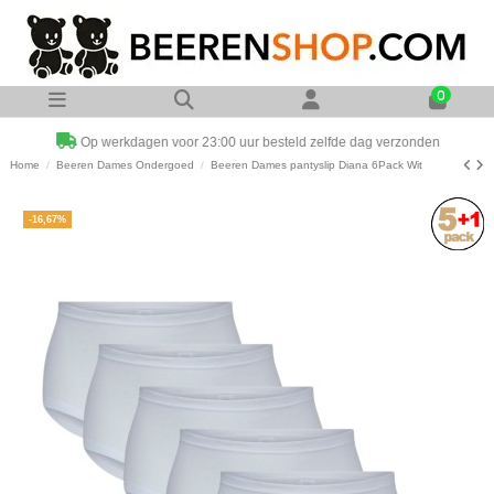
0
Op werkdagen voor 23:00 uur besteld zelfde dag verzonden
Home
Beeren Dames Ondergoed
Beeren Dames pantyslip Diana 6Pack Wit
-16,67%