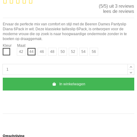
(5/5) uit 3 reviews
lees de reviews
Ervaar de perfecte mix van comfort en stijl met de Beeren Dames Pantyslip
Diana 6Pack in wit. Deze klassieke tailleslip 6Pack, is ontworpen voor de
moderne vrouw die op zoek is naar hoogwaardige ondermode zonder in te
boeten op draaggemak.
Kleur
Maat
Wit
42
44
46
48
50
52
54
56
In winkelwagen
Omschrijving