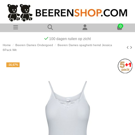
0
Op werkdagen voor 23:00 uur besteld zelf
Home
Beeren Dames Ondergoed
Beeren Dames spaghetti hemd Jessica
6Pack Wit
-16,67%