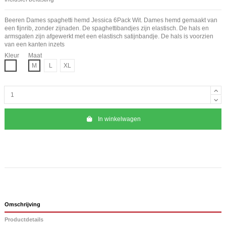
Beeren Dames spaghetti hemd Jessica 6Pack Wit. Dames hemd gemaakt van
een fijnrib, zonder zijnaden. De spaghettibandjes zijn elastisch. De hals en
armsgaten zijn afgewerkt met een elastisch satijnbandje. De hals is voorzien
van een kanten inzets
Kleur
Maat
Wit
M
L
XL
In winkelwagen
Omschrijving
Productdetails