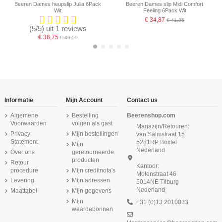
Beeren Dames heupslip Julia 6Pack
Beeren Dames slip Midi Comfort
Wit
Feeling 6Pack Wit
€ 34,87
€ 41,85
(5/5) uit 1 reviews
€ 38,75
€ 46,50
-16,67%
-16,67%
-16,67%
-16,67%
Informatie
Mijn Account
Contact us
Algemene
Bestelling
Beerenshop.com
Voorwaarden
volgen als gast
Magazijn/Retouren:
Privacy
Mijn bestellingen
van Salmstraat 15
Statement
5281RP Boxtel
Mijn
Nederland
Over ons
geretourneerde
producten
Retour
Kantoor:
procedure
Mijn creditnota's
Molenstraat 46
Levering
Mijn adressen
5014NE Tilburg
Nederland
Maattabel
Mijn gegevens
Beeren Dames tailleslip Julia 6Pack
Beeren Dames slip Belinda 6Pack
Beeren Heren boxershort Roger
Beeren Dames spaghetti hemd
Beeren Dames heupslip (Midi) Briljant
Beeren Dames Thermo Onderblouse
Beeren Dames Elegance Maxi Slip
Beeren Dames spaghetti hemd
Brigitte 6Pack Zwart
6Pack Zwart
Wit
Wit
Lange Mouwen Zwart
Brigitte Zwart
2Pack Zwart
Rood
Mijn
+31 (0)13 2010033
waardebonnen
€ 57,49
€ 13,95
€ 11,50
€ 9,95
€ 68,99
(4/5) uit 1 reviews
(5/5) uit 5 reviews
(5/5) uit 3 reviews
(5/5) uit 3 reviews