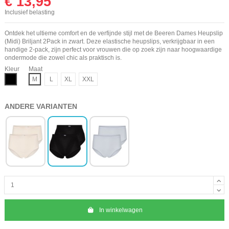
€ 13,95
Inclusief belasting
Ontdek het ultieme comfort en de verfijnde stijl met de Beeren Dames Heupslip
(Midi) Briljant 2Pack in zwart. Deze elastische heupslips, verkrijgbaar in een
handige 2-pack, zijn perfect voor vrouwen die op zoek zijn naar hoogwaardige
ondermode die zowel chic als praktisch is.
Kleur
Maat
Zwart
M
L
XL
XXL
ANDERE VARIANTEN
In winkelwagen