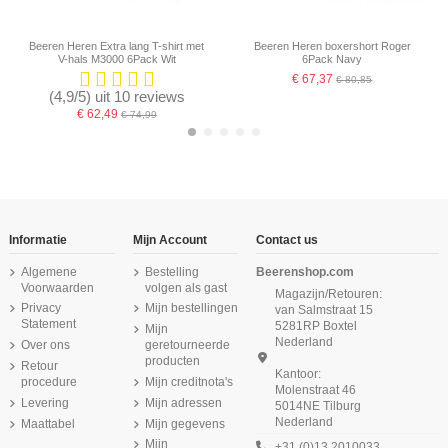
Beeren Heren Extra lang T-shirt met
Beeren Heren boxershort Roger
V-hals M3000 6Pack Wit
6Pack Navy
€ 67,37
€ 80,85
(4,9/5) uit 10 reviews
€ 62,49
€ 74,99
-16,67%
-16,67%
-16,67%
Informatie
Mijn Account
Contact us
Algemene
Bestelling
Beerenshop.com
Voorwaarden
volgen als gast
Magazijn/Retouren:
Privacy
Mijn bestellingen
van Salmstraat 15
Statement
5281RP Boxtel
Mijn
Nederland
Over ons
geretourneerde
producten
Retour
Kantoor:
procedure
Mijn creditnota's
Molenstraat 46
Product is beschikbaar met verschillende opties
Levering
Mijn adressen
5014NE Tilburg
Nederland
Maattabel
Mijn gegevens
Beeren Dames Top Elegance 6Pack
Beeren Dames tailleslip Julia 6Pack
Beeren Dames slip Midi Comfort
Beeren Dames slip Midi Comfort
Beeren Green Comfort M181 dames
Beeren Dames heupslip Julia 2Pack
Beeren Dames Panty Softly 2Pack
Beeren Dames Maxi Slip Period
Feeling 2Pack Zwart
Feeling 6Pack Zwart
Zwart
Wit
Regular Flow Sara Zwart
hemd zwart
Zwart
Wit
Mijn
+31 (0)13 2010033