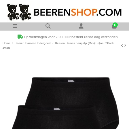
0
Op werkdagen voor 23:00 uur besteld zelfde dag verzonden
Home
Beeren Dames Ondergoed
Beeren Dames heupslip (Midi) Briljant 2Pack
Zwart