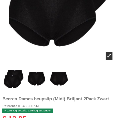
Beeren Dames heupslip (Midi) Briljant 2Pack Zwart
Referentie
01-488-007-M
vandaag besteld, vandaag verzonden