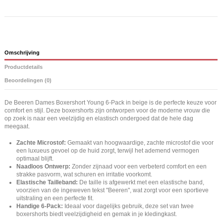
Omschrijving
Productdetails
Beoordelingen (0)
De Beeren Dames Boxershort Young 6-Pack in beige is de perfecte keuze voor
comfort en stijl. Deze boxershorts zijn ontworpen voor de moderne vrouw die
op zoek is naar een veelzijdig en elastisch ondergoed dat de hele dag
meegaat.
Zachte Microstof:
Gemaakt van hoogwaardige, zachte microstof die voor
een luxueus gevoel op de huid zorgt, terwijl het ademend vermogen
optimaal blijft.
Naadloos Ontwerp:
Zonder zijnaad voor een verbeterd comfort en een
strakke pasvorm, wat schuren en irritatie voorkomt.
Elastische Tailleband:
De taille is afgewerkt met een elastische band,
voorzien van de ingeweven tekst "Beeren", wat zorgt voor een sportieve
uitstraling en een perfecte fit.
Handige 6-Pack:
Ideaal voor dagelijks gebruik, deze set van twee
boxershorts biedt veelzijdigheid en gemak in je kledingkast.