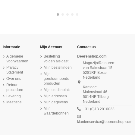
-16,67%
-16,67%
-16,67%
Informatie
Mijn Account
Contact us
Algemene
Bestelling
Beerenshop.com
Voorwaarden
volgen als gast
Magazijn/Retouren:
Privacy
Mijn bestellingen
van Salmstraat 15
Statement
5281RP Boxtel
Mijn
Nederland
Over ons
geretourneerde
producten
Retour
Kantoor:
procedure
Mijn creditnota's
Molenstraat 46
Levering
Mijn adressen
5014NE Tilburg
Nederland
Maattabel
Mijn gegevens
Beeren Dames boxershort Softly met
Beeren Green Comfort M181 dames
Beeren Dames boxershort Young
Beeren Dames boxershort Young
Beeren Heren singlet M3000 6Pack
Beeren Heren singlet Jupiter Navy
Beeren Dames Top Young 6Pack
Beeren Dames spaghetti hemd
lange pijp 2Pack Beige
6Pack Zwart
2Pack Beige
short zwart
Brigitte Zwart
Beige
Beige
Mijn
+31 (0)13 2010033
€ 9,95
waardebonnen
€ 36,87
€ 17,95
€ 11,50
€ 44,25
(5/5) uit 1 reviews
(5/5) uit 4 reviews
(4,5/5) uit 2 reviews
(5/5) uit 1 reviews
klantenservice@beerenshop.com
€ 14,75
€ 11,50
€ 53,75
€ 48,75
€ 64,50
€ 58,50