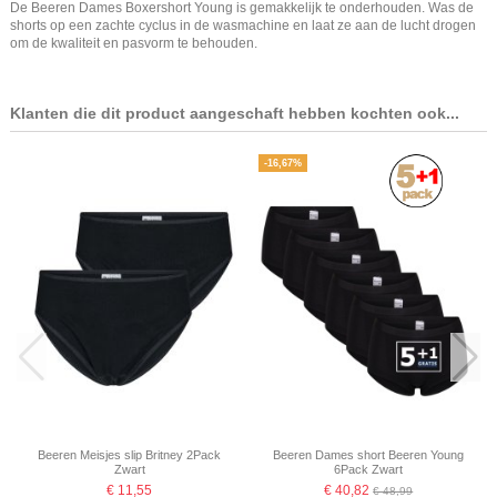
De Beeren Dames Boxershort Young is gemakkelijk te onderhouden. Was de
shorts op een zachte cyclus in de wasmachine en laat ze aan de lucht drogen
om de kwaliteit en pasvorm te behouden.
Klanten die dit product aangeschaft hebben kochten ook...
-16,67%
Beeren Meisjes slip Britney 2Pack
Beeren Dames short Beeren Young
Zwart
6Pack Zwart
€ 11,55
€ 40,82
€ 48,99