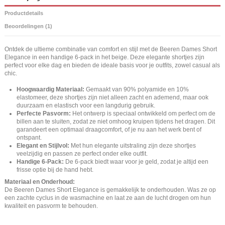
Productdetails
Beoordelingen (1)
Ontdek de ultieme combinatie van comfort en stijl met de Beeren Dames Short
Elegance in een handige 6-pack in het beige. Deze elegante shortjes zijn
perfect voor elke dag en bieden de ideale basis voor je outfits, zowel casual als
chic.
Hoogwaardig Materiaal:
Gemaakt van 90% polyamide en 10%
elastomeer, deze shortjes zijn niet alleen zacht en ademend, maar ook
duurzaam en elastisch voor een langdurig gebruik.
Perfecte Pasvorm:
Het ontwerp is speciaal ontwikkeld om perfect om de
billen aan te sluiten, zodat ze niet omhoog kruipen tijdens het dragen. Dit
garandeert een optimaal draagcomfort, of je nu aan het werk bent of
ontspant.
Elegant en Stijlvol:
Met hun elegante uitstraling zijn deze shortjes
veelzijdig en passen ze perfect onder elke outfit.
Handige 6-Pack:
De 6-pack biedt waar voor je geld, zodat je altijd een
frisse optie bij de hand hebt.
Materiaal en Onderhoud:
De Beeren Dames Short Elegance is gemakkelijk te onderhouden. Was ze op
een zachte cyclus in de wasmachine en laat ze aan de lucht drogen om hun
kwaliteit en pasvorm te behouden.