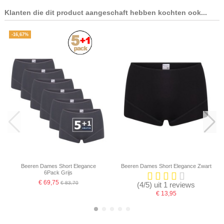
Klanten die dit product aangeschaft hebben kochten ook...
-16,67%
Beeren Dames Short Elegance
Beeren Dames Short Elegance Zwart
6Pack Grijs
€ 69,75
€ 83,70
(4/5) uit 1 reviews
€ 13,95