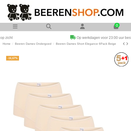
0
Op werkdagen voor 23:00 uur besteld zelfde dag verzonden
Home
Beeren Dames Ondergoed
Beeren Dames Short Elegance 6Pack Beige
-16,67%