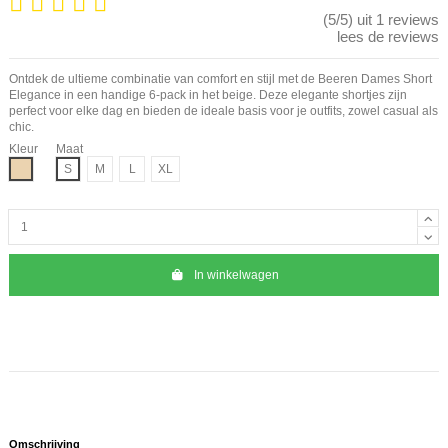
(5/5) uit 1 reviews
lees de reviews
Ontdek de ultieme combinatie van comfort en stijl met de Beeren Dames Short
Elegance in een handige 6-pack in het beige. Deze elegante shortjes zijn
perfect voor elke dag en bieden de ideale basis voor je outfits, zowel casual als
chic.
Kleur
Maat
Beige
S
M
L
XL
In winkelwagen
Omschrijving