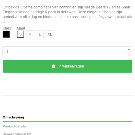
Ontdek de ultieme combinatie van comfort en stijl met de Beeren Dames Short
Elegance in een handige 6-pack in het zwart. Deze elegante shortjes zijn
perfect voor elke dag en bieden de ideale basis voor je outfits, zowel casual als
chic.
Kleur
Maat
Zwart
S
M
L
XL
In winkelwagen
Omschrijving
Productdetails
Beoordelingen (0)