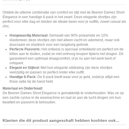
Ontdek de ultieme combinatie van comfort en stijl met de Beeren Dames Short
Elegance in een handige 6-pack in het zwart. Deze elegante shortjes zijn
perfect voor elke dag en bieden de ideale basis voor je outfits, zowel casual als
chic.
Hoogwaardig Materiaal:
Gemaakt van 90% polyamide en 10%
elastomeer, deze shortjes zijn niet alleen zacht en ademend, maar ook
duurzaam en elastisch voor een langdurig gebruik.
Perfecte Pasvorm:
Het ontwerp is speciaal ontwikkeld om perfect om de
billen aan te sluiten, zodat ze niet omhoog kruipen tijdens het dragen. Dit
garandeert een optimaal draagcomfort, of je nu aan het werk bent of
ontspant.
Elegant en Stijlvol:
Met hun elegante uitstraling zijn deze shortjes
veelzijdig en passen ze perfect onder elke outfit.
Handige 6-Pack:
De 6-pack biedt waar voor je geld, zodat je altijd een
frisse optie bij de hand hebt.
Materiaal en Onderhoud:
De Beeren Dames Short Elegance is gemakkelijk te onderhouden. Was ze op
een zachte cyclus in de wasmachine en laat ze aan de lucht drogen om hun
kwaliteit en pasvorm te behouden.
Klanten die dit product aangeschaft hebben kochten ook...