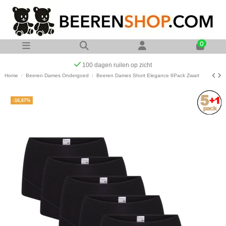
0
Op werkdagen voor 23:00 uur besteld zelfde dag verzonde
Home
Beeren Dames Ondergoed
Beeren Dames Short Elegance 6Pack Zwart
-16,67%