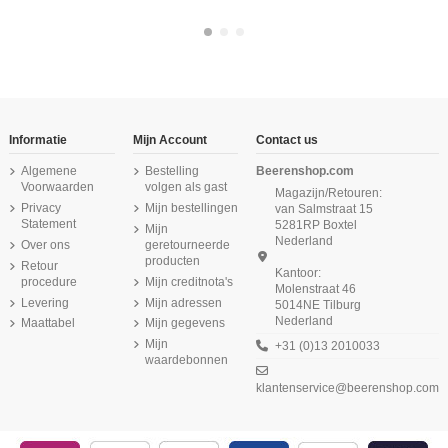
-16,67%
-16,67%
Informatie
Mijn Account
Contact us
Algemene
Bestelling
Beerenshop.com
Voorwaarden
volgen als gast
Magazijn/Retouren:
Privacy
Mijn bestellingen
van Salmstraat 15
Statement
5281RP Boxtel
Mijn
Nederland
Over ons
geretourneerde
producten
Retour
Kantoor:
procedure
Mijn creditnota's
Molenstraat 46
Levering
Mijn adressen
5014NE Tilburg
Nederland
Maattabel
Mijn gegevens
Beeren Dames tailleslip Julia 6Pack
Beeren Kinder Thermo shirt L.M.
Beeren Dames boxershort Softly met
Zwart
Wit
lange pijp 6Pack Zwart
Mijn
+31 (0)13 2010033
waardebonnen
(5/5) uit 3 reviews
(5/5) uit 1 reviews
(4,3/5) uit 4 reviews
klantenservice@beerenshop.com
€ 39,99
€ 18,99
€ 47,37
€ 47,99
€ 56,85