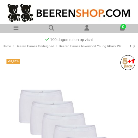
0
Op werkdagen voor 23:00 uur besteld zelfde dag verzonden
Home
Beeren Dames Ondergoed
Beeren Dames boxershort Young 6Pack Wit
-16,67%