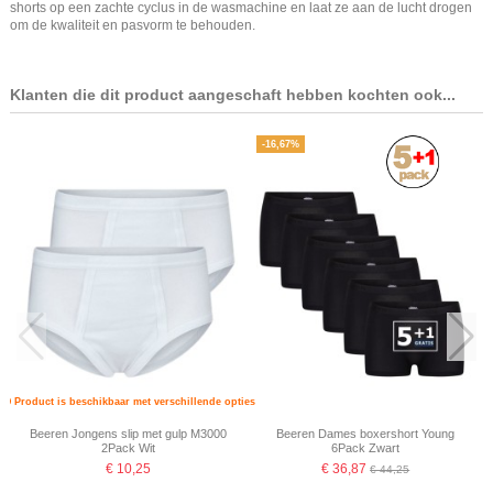
shorts op een zachte cyclus in de wasmachine en laat ze aan de lucht drogen
om de kwaliteit en pasvorm te behouden.
Klanten die dit product aangeschaft hebben kochten ook...
-16,67%
Product is beschikbaar met verschillende opties
Beeren Jongens slip met gulp M3000
Beeren Dames boxershort Young
2Pack Wit
6Pack Zwart
€ 10,25
€ 36,87
€ 44,25