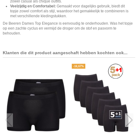
zowel casual als chique outfits.
Veelzijdig en Comfortabel:
Gemaakt voor dagelijks gebruik, biedt dit
topje zowel comfort als stijl, waardoor het gemakkelijk te combineren is
met verschillende kledingstukken.
De Beeren Dames Top Elegance is eenvoudig te onderhouden. Was het topje
op een zachte cyclus en vermijd de droger om de stof en pasvorm te
behouden.
Klanten die dit product aangeschaft hebben kochten ook...
-16,67%