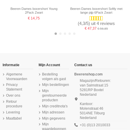
Beeren Dames boxershort Young
Beeren Dames boxershort Softly met
2Pack Zwart
lange pijp 6Pack Zwart
€ 14,75
(4,3/5) uit 4 reviews
€ 47,37
€ 56,85
-16,67%
Informatie
Mijn Account
Contact us
Algemene
Bestelling
Beerenshop.com
Voorwaarden
volgen als gast
Magazijn/Retouren:
Privacy
Mijn bestellingen
van Salmstraat 15
Statement
5281RP Boxtel
Mijn
Nederland
Over ons
geretourneerde
producten
Retour
Kantoor:
procedure
Mijn creditnota's
Molenstraat 46
Product is beschikbaar met verschillende opties
Levering
Mijn adressen
5014NE Tilburg
Nederland
Maattabel
Mijn gegevens
Beeren Heren singlet M3000 Zwart
Beeren Dames Short Elegance
Beeren Dames hemd Comfort
Beeren Dames Top Young Wit
Beeren Dames Short Elegance Zwart
Beeren Dames Top Elegance Wit
Beeren Dames Top Young Zwart
Beeren Dames hemd Comfort
Feeling Zwart
6Pack Grijs
Feeling Wit
Mijn
+31 (0)13 2010033
€ 9,99
€ 10,75
€ 17,95
waardebonnen
€ 69,75
€ 11,95
€ 9,95
€ 83,70