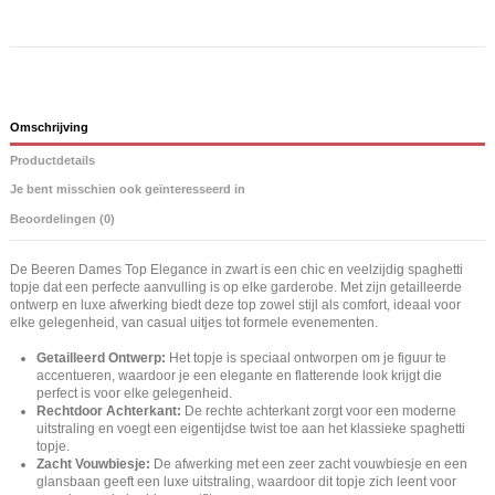
Omschrijving
Productdetails
Je bent misschien ook geïnteresseerd in
Beoordelingen (0)
De Beeren Dames Top Elegance in zwart is een chic en veelzijdig spaghetti
topje dat een perfecte aanvulling is op elke garderobe. Met zijn getailleerde
ontwerp en luxe afwerking biedt deze top zowel stijl als comfort, ideaal voor
elke gelegenheid, van casual uitjes tot formele evenementen.
Getailleerd Ontwerp:
Het topje is speciaal ontworpen om je figuur te
accentueren, waardoor je een elegante en flatterende look krijgt die
perfect is voor elke gelegenheid.
Rechtdoor Achterkant:
De rechte achterkant zorgt voor een moderne
uitstraling en voegt een eigentijdse twist toe aan het klassieke spaghetti
topje.
Zacht Vouwbiesje:
De afwerking met een zeer zacht vouwbiesje en een
glansbaan geeft een luxe uitstraling, waardoor dit topje zich leent voor