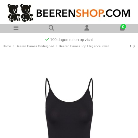
0
Op werkdagen voor 23:00 uur besteld zelfde dag verzonden
Home
Beeren Dames Ondergoed
Beeren Dames Top Elegance Zwart