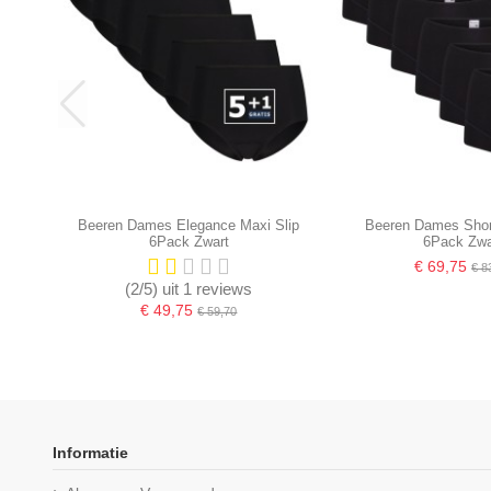
Beeren Dames Elegance Maxi Slip
Beeren Dames Shor
6Pack Zwart
6Pack Zwa
€ 69,75
€ 8
(2/5) uit 1 reviews
€ 49,75
€ 59,70
Informatie