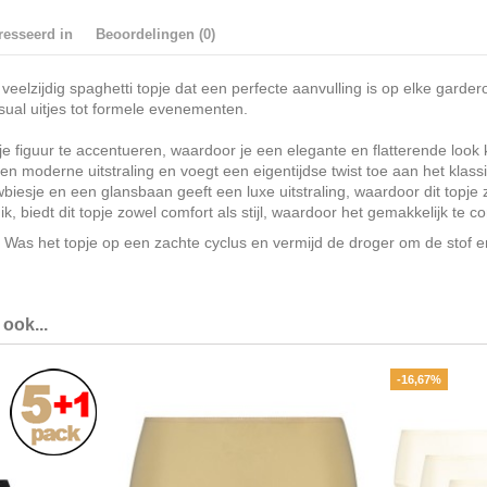
resseerd in
Beoordelingen (0)
elzijdig spaghetti topje dat een perfecte aanvulling is op elke gardero
asual uitjes tot formele evenementen.
e figuur te accentueren, waardoor je een elegante en flatterende look kr
n moderne uitstraling en voegt een eigentijdse twist toe aan het klassi
esje en een glansbaan geeft een luxe uitstraling, waardoor dit topje zi
, biedt dit topje zowel comfort als stijl, waardoor het gemakkelijk te 
as het topje op een zachte cyclus en vermijd de droger om de stof 
ook...
-16,67%