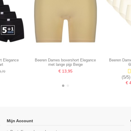
t Elegance
Beeren Dames boxershort Elegance
Beeren Dame
rt
met lange pijp Beige
6
€ 13,95
3,70
(5/5)
€ 
-16,67%
-16,67%
Mijn Account