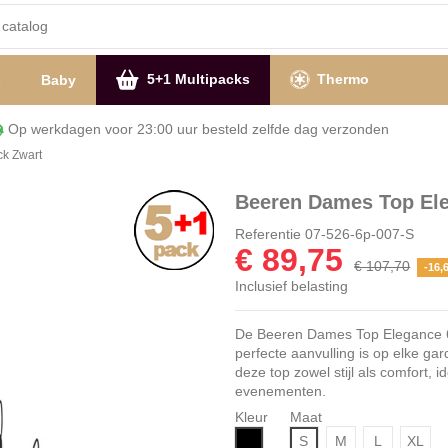
5+1 Multipacks
Thermo
s
Baby
Op werkdagen voor 23:00 uur besteld zelfde dag verzon
k Zwart
Beeren Dames Top El
Referentie
07-526-6p-007-S
€ 89,75
€ 107,70
-16,
Inclusief belasting
De Beeren Dames Top Elegance 6-p
perfecte aanvulling is op elke gar
deze top zowel stijl als comfort, 
evenementen.
Kleur
Maat
Zwart
S
M
L
XL