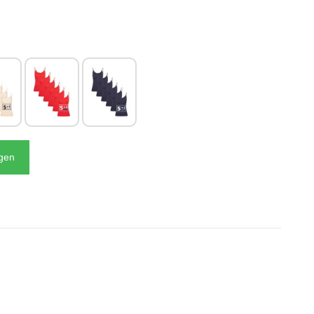
N
agen