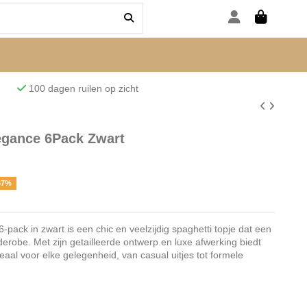
den
100 dagen ruilen op zicht
egance 6Pack Zwart
67%
ack in zwart is een chic en veelzijdig spaghetti topje dat een
derobe. Met zijn getailleerde ontwerp en luxe afwerking biedt
ideaal voor elke gelegenheid, van casual uitjes tot formele