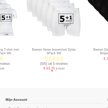
ng T-shirt met
Beeren Heren boxershort Dylan
Beeren Da
Pack Wit
6Pack Wit
Brilj
€ 
reviews
(5/5) uit 5 reviews
€ 63,75
3,50
€ 76,50
-16,67%
Mijn Account