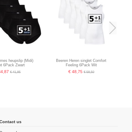
mes heupslip (Midi)
Beeren Heren singlet Comfort
ant 6Pack Zwart
Feeling 6Pack Wit
34,87
€ 48,75
€ 41,85
€ 58,50
Contact us