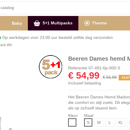
5+1 Multipacks
Thermo
s
Baby
Op werkdagen voor 23:00 uur besteld zelfde dag verzon
ack Wit
Beeren Dames hemd M
Referentie
07-491-6p-000-S
€ 54,99
€ 65,99
-16,6
Inclusief belasting
Het Beeren Dames Hemd Madonna 6
die comfort en stijl zoekt. Dit ele
als op zichzelf staand item.
Kleur
Maat
Wit
S
M
L
XL