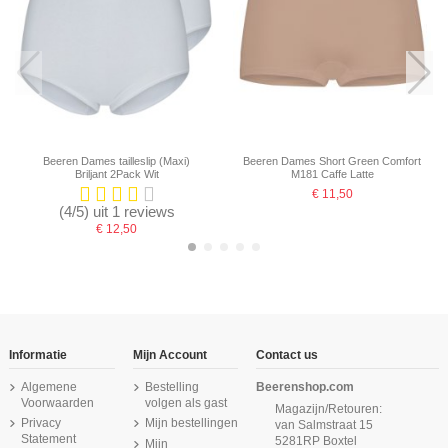
Beeren Dames tailleslip (Maxi)
Beeren Dames Short Green Comfort
Briljant 2Pack Wit
M181 Caffe Latte
€ 11,50
(4/5) uit 1 reviews
€ 12,50
-16,67%
-16,67%
Informatie
Mijn Account
Contact us
Algemene
Bestelling
Beerenshop.com
Voorwaarden
volgen als gast
Magazijn/Retouren:
Privacy
Mijn bestellingen
van Salmstraat 15
Statement
5281RP Boxtel
Mijn