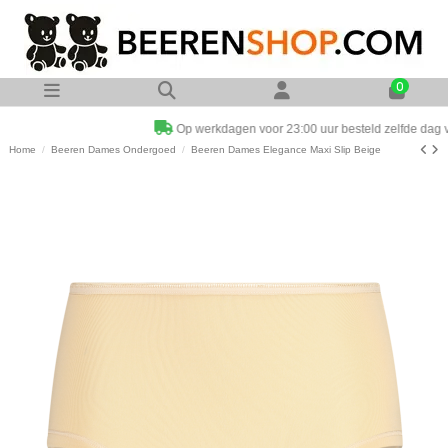
0
Op werkdagen voor 23:00 uur besteld zelfde dag verzonden
Home
Beeren Dames Ondergoed
Beeren Dames Elegance Maxi Slip Beige