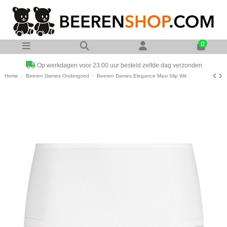
0
Op werkdagen voor 23:00 uur besteld zelfde dag verzonden
Home
Beeren Dames Ondergoed
Beeren Dames Elegance Maxi Slip Wit