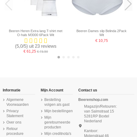
Beeren Heren Extra lang T-shirt met
Beeren Dames slip Belinda 2Pack
O-hals M3000 6Pack Wit
Wit
€ 10,75
(5,0/5) uit 23 reviews
€ 61,25
€ 73,50
-16,67%
Informatie
Mijn Account
Contact us
Algemene
Bestelling
Beerenshop.com
Voorwaarden
volgen als gast
Magazijn/Retouren:
Privacy
Mijn bestellingen
van Salmstraat 15
Statement
5281RP Boxtel
Mijn
Nederland
Over ons
geretourneerde
producten
Retour
Kantoor:
procedure
Mijn creditnota's
Molenstraat 46