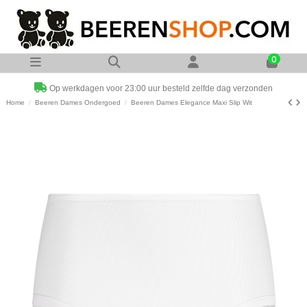
0
Op werkdagen voor 23:00 uur besteld zelfde dag verzonden
Home
Beeren Dames Ondergoed
Beeren Dames Elegance Maxi Slip Wit