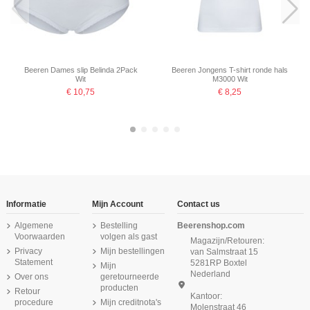
Beeren Dames slip Belinda 2Pack
Beeren Jongens T-shirt ronde hals
Wit
M3000 Wit
€ 10,75
€ 8,25
-16,67%
-16,67%
Informatie
Mijn Account
Contact us
Algemene
Bestelling
Beerenshop.com
Voorwaarden
volgen als gast
Magazijn/Retouren:
Privacy
Mijn bestellingen
van Salmstraat 15
Statement
5281RP Boxtel
Mijn
Nederland
Over ons
geretourneerde
producten
Retour
Kantoor:
procedure
Mijn creditnota's
Molenstraat 46