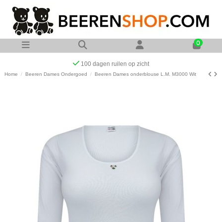
0
100 dagen ruilen op zicht
Home
Beeren Dames Ondergoed
Beeren Dames onderblouse L.M. M3000 Wit