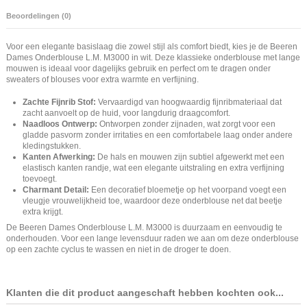
Beoordelingen (0)
Voor een elegante basislaag die zowel stijl als comfort biedt, kies je de Beeren
Dames Onderblouse L.M. M3000 in wit. Deze klassieke onderblouse met lange
mouwen is ideaal voor dagelijks gebruik en perfect om te dragen onder
sweaters of blouses voor extra warmte en verfijning.
Zachte Fijnrib Stof:
Vervaardigd van hoogwaardig fijnribmateriaal dat
zacht aanvoelt op de huid, voor langdurig draagcomfort.
Naadloos Ontwerp:
Ontworpen zonder zijnaden, wat zorgt voor een
gladde pasvorm zonder irritaties en een comfortabele laag onder andere
kledingstukken.
Kanten Afwerking:
De hals en mouwen zijn subtiel afgewerkt met een
elastisch kanten randje, wat een elegante uitstraling en extra verfijning
toevoegt.
Charmant Detail:
Een decoratief bloemetje op het voorpand voegt een
vleugje vrouwelijkheid toe, waardoor deze onderblouse net dat beetje
extra krijgt.
De Beeren Dames Onderblouse L.M. M3000 is duurzaam en eenvoudig te
onderhouden. Voor een lange levensduur raden we aan om deze onderblouse
op een zachte cyclus te wassen en niet in de droger te doen.
Klanten die dit product aangeschaft hebben kochten ook...