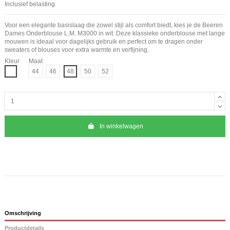
Inclusief belasting
Voor een elegante basislaag die zowel stijl als comfort biedt, kies je de Beeren
Dames Onderblouse L.M. M3000 in wit. Deze klassieke onderblouse met lange
mouwen is ideaal voor dagelijks gebruik en perfect om te dragen onder
sweaters of blouses voor extra warmte en verfijning.
Kleur
Maat
Wit
44
46
48
50
52
In winkelwagen
Omschrijving
Productdetails