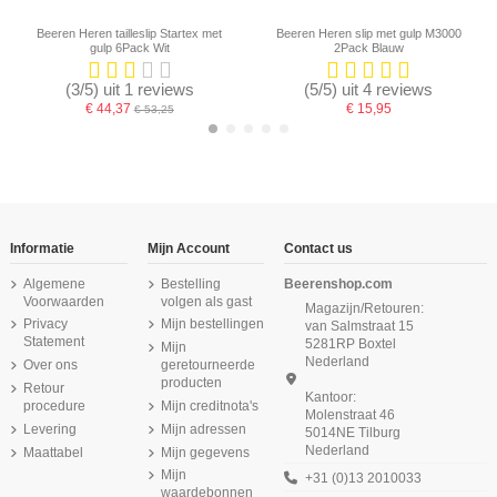
Beeren Heren tailleslip Startex met
Beeren Heren slip met gulp M3000
gulp 6Pack Wit
2Pack Blauw
(3/5) uit 1 reviews
(5/5) uit 4 reviews
€ 44,37
€ 15,95
€ 53,25
-16,67%
-16,67%
Informatie
Mijn Account
Contact us
Algemene
Bestelling
Beerenshop.com
Voorwaarden
volgen als gast
Magazijn/Retouren:
Privacy
Mijn bestellingen
van Salmstraat 15
Statement
5281RP Boxtel
Mijn
Nederland
Over ons
geretourneerde
producten
Retour
Kantoor:
procedure
Mijn creditnota's
Molenstraat 46
Product is beschikbaar met verschillende opties
Levering
Mijn adressen
5014NE Tilburg
Nederland
Maattabel
Mijn gegevens
Beeren Meisjes slip Patricia 6Pack
Beeren Heren Thermo Shirt Korte
Beeren Dames spaghetti hemd
Beeren Dames pantyslip Petra
Beeren Green Comfort M181 dames
Beeren Heren Extra lang T-shirt met
Beeren Dames tailleslip Julia 2Pack
Beeren Heren singlet M3000 Wit
Jessica 6Pack Wit
2Pack Wit
Mouw Wit
Wit
O-hals M3000 Wit
short zwart
Wit
Mijn
+31 (0)13 2010033
waardebonnen
€ 59,75
€ 14,25
€ 71,70