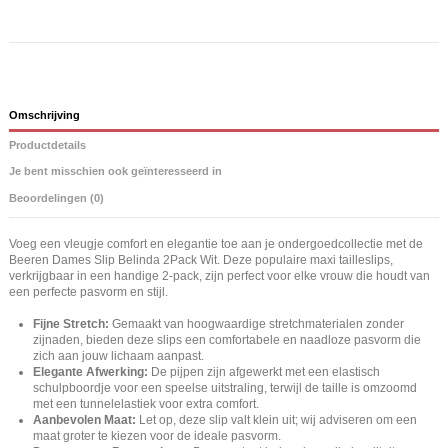
Omschrijving
Productdetails
Je bent misschien ook geïnteresseerd in
Beoordelingen (0)
Voeg een vleugje comfort en elegantie toe aan je ondergoedcollectie met de
Beeren Dames Slip Belinda 2Pack Wit. Deze populaire maxi tailleslips,
verkrijgbaar in een handige 2-pack, zijn perfect voor elke vrouw die houdt van
een perfecte pasvorm en stijl.
Fijne Stretch:
Gemaakt van hoogwaardige stretchmaterialen zonder
zijnaden, bieden deze slips een comfortabele en naadloze pasvorm die
zich aan jouw lichaam aanpast.
Elegante Afwerking:
De pijpen zijn afgewerkt met een elastisch
schulpboordje voor een speelse uitstraling, terwijl de taille is omzoomd
met een tunnelelastiek voor extra comfort.
Aanbevolen Maat:
Let op, deze slip valt klein uit; wij adviseren om een
maat groter te kiezen voor de ideale pasvorm.