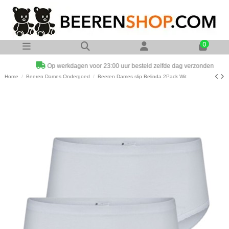
0
Op werkdagen voor 23:00 uur besteld zelfde dag verzonden
Home
Beeren Dames Ondergoed
Beeren Dames slip Belinda 2Pack Wit