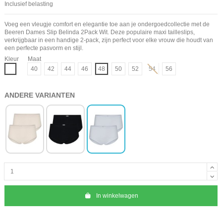
Inclusief belasting
Voeg een vleugje comfort en elegantie toe aan je ondergoedcollectie met de
Beeren Dames Slip Belinda 2Pack Wit. Deze populaire maxi tailleslips,
verkrijgbaar in een handige 2-pack, zijn perfect voor elke vrouw die houdt van
een perfecte pasvorm en stijl.
Kleur
Maat
Wit
40
42
44
46
48
50
52
54
56
ANDERE VARIANTEN
In winkelwagen