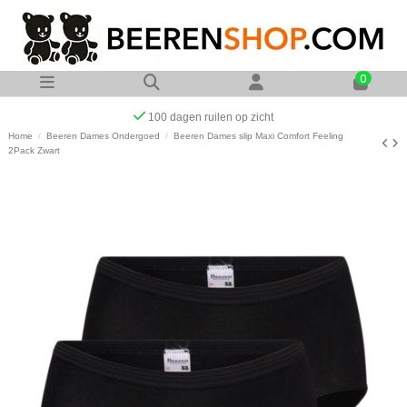
0
Op werkdagen voor 23:00 uur besteld zelfde dag verzonden
Home
Beeren Dames Ondergoed
Beeren Dames slip Maxi Comfort Feeling
2Pack Zwart