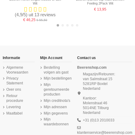
Wit
Feeling 2Pack Wit
€ 13,95
(4,9/5) uit 13 reviews
€ 46,25
€ 55,50
Informatie
Mijn Account
Contact us
Algemene
Bestelling
Beerenshop.com
Voorwaarden
volgen als gast
Magazijn/Retouren:
Privacy
Mijn bestellingen
van Salmstraat 15
Statement
5281RP Boxtel
Mijn
Nederland
Over ons
geretourneerde
producten
Retour
Kantoor:
procedure
Mijn creditnota's
Molenstraat 46
Levering
Mijn adressen
5014NE Tilburg
Nederland
Maattabel
Mijn gegevens
Beeren Green Comfort M181 dames
Beeren Dames slip Belinda 2Pack
Beeren Dames spaghetti hemd
Beeren Dames spaghetti hemd
Beeren Dames boxershort Softly met
Beeren Green Comfort M181 dames
Beeren Dames Elegance Maxi Slip
Beeren Heren singlet M3000 Wit
Brigitte Zwart
Jessica Wit
hemd wit
Zwart
lange pijp 2Pack Rood
slip Maxi zwart
Zwart
Mijn
+31 (0)13 2010033
waardebonnen
€ 11,50
€ 11,99
€ 14,75
€ 11,95
€ 9,95
(5/5) uit 2 reviews
(4,7/5) uit 3 reviews
(5/5) uit 1 reviews
€ 9,25
klantenservice@beerenshop.com