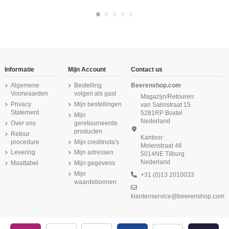
-16,67%
-16,67%
Informatie
Mijn Account
Contact us
Algemene
Bestelling
Beerenshop.com
Voorwaarden
volgen als gast
Magazijn/Retouren:
Privacy
Mijn bestellingen
van Salmstraat 15
Statement
5281RP Boxtel
Mijn
Nederland
Over ons
geretourneerde
producten
Retour
Kantoor:
procedure
Mijn creditnota's
Molenstraat 46
Levering
Mijn adressen
5014NE Tilburg
Nederland
Maattabel
Mijn gegevens
Beeren Dames Short Elegance Rood
Beeren Green Comfort M181 dames
Beeren Dames hemd Elegance
Beeren Dames Short Elegance
Beeren Dames hemd Elegance Ivoor
Beeren Heren singlet M55 Antraciet
Beeren Dames boxershort Young
Beeren Dames Short Elegance
Donker Rood
6Pack Ivoor
short wit
6Pack Zwart
Blauw
Mijn
+31 (0)13 2010033
€ 10,75
waardebonnen
€ 69,75
€ 10,75
€ 18,95
€ 36,87
€ 13,95
€ 83,70
€ 44,25
(5/5) uit 1 reviews
(5/5) uit 1 reviews
€ 13,95
€ 18,95
klantenservice@beerenshop.com