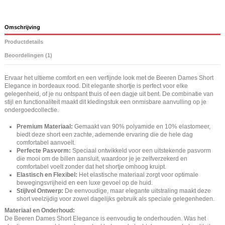
Omschrijving
Productdetails
Beoordelingen (1)
Ervaar het ultieme comfort en een verfijnde look met de Beeren Dames Short
Elegance in bordeaux rood. Dit elegante shortje is perfect voor elke
gelegenheid, of je nu ontspant thuis of een dagje uit bent. De combinatie van
stijl en functionaliteit maakt dit kledingstuk een onmisbare aanvulling op je
ondergoedcollectie.
Premium Materiaal:
Gemaakt van 90% polyamide en 10% elastomeer,
biedt deze short een zachte, ademende ervaring die de hele dag
comfortabel aanvoelt.
Perfecte Pasvorm:
Speciaal ontwikkeld voor een uitstekende pasvorm
die mooi om de billen aansluit, waardoor je je zelfverzekerd en
comfortabel voelt zonder dat het shortje omhoog kruipt.
Elastisch en Flexibel:
Het elastische materiaal zorgt voor optimale
bewegingsvrijheid en een luxe gevoel op de huid.
Stijlvol Ontwerp:
De eenvoudige, maar elegante uitstraling maakt deze
short veelzijdig voor zowel dagelijks gebruik als speciale gelegenheden.
Materiaal en Onderhoud:
De Beeren Dames Short Elegance is eenvoudig te onderhouden. Was het