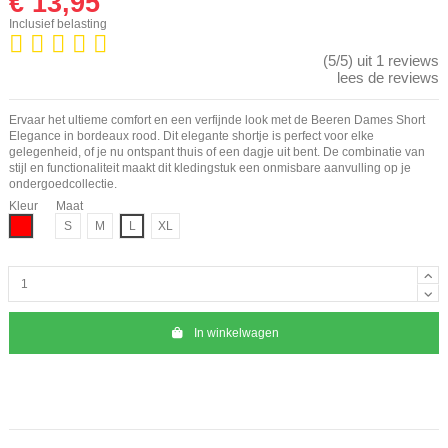
€ 13,95
Inclusief belasting
(5/5) uit 1 reviews
lees de reviews
Ervaar het ultieme comfort en een verfijnde look met de Beeren Dames Short
Elegance in bordeaux rood. Dit elegante shortje is perfect voor elke
gelegenheid, of je nu ontspant thuis of een dagje uit bent. De combinatie van
stijl en functionaliteit maakt dit kledingstuk een onmisbare aanvulling op je
ondergoedcollectie.
Kleur
Maat
Rood
S
M
L
XL
In winkelwagen