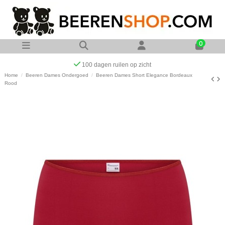
0
100 dagen ruilen op zicht
Home
Beeren Dames Ondergoed
Beeren Dames Short Elegance Bordeaux
Rood