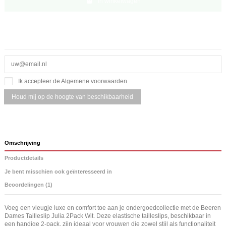
In winkelwagen
Ik accepteer de Algemene voorwaarden
Omschrijving
Productdetails
Je bent misschien ook geïnteresseerd in
Beoordelingen (1)
Voeg een vleugje luxe en comfort toe aan je ondergoedcollectie met de Beeren
Dames Tailleslip Julia 2Pack Wit. Deze elastische tailleslips, beschikbaar in
een handige 2-pack, zijn ideaal voor vrouwen die zowel stijl als functionaliteit