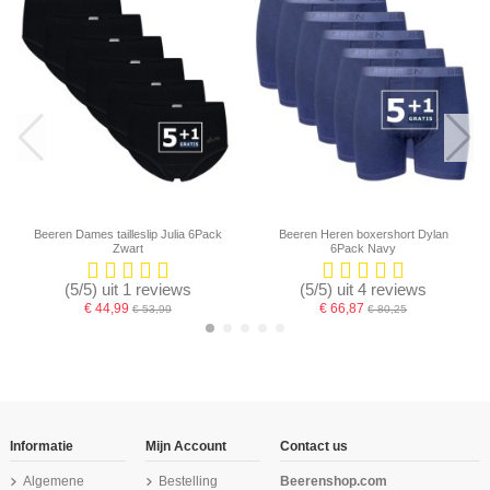
Beeren Dames tailleslip Julia 6Pack
Beeren Heren boxershort Dylan
Zwart
6Pack Navy
(5/5) uit 1 reviews
(5/5) uit 4 reviews
€ 44,99
€ 66,87
€ 53,99
€ 80,25
-16,67%
-16,67%
-16,67%
Informatie
Mijn Account
Contact us
Algemene
Bestelling
Beerenshop.com