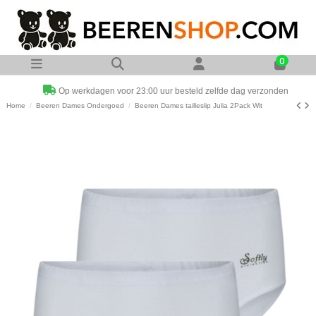
0
Op werkdagen voor 23:00 uur besteld zelfde dag verzonden
Home
Beeren Dames Ondergoed
Beeren Dames tailleslip Julia 2Pack Wit