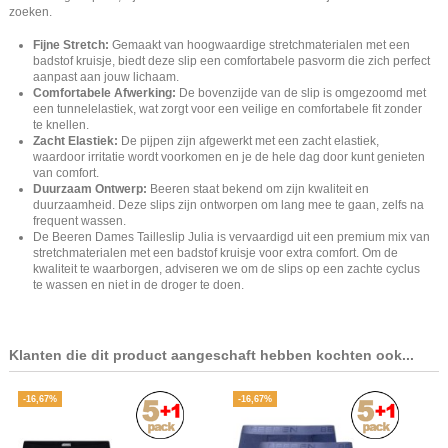
zoeken.
Fijne Stretch:
Gemaakt van hoogwaardige stretchmaterialen met een
badstof kruisje, biedt deze slip een comfortabele pasvorm die zich perfect
aanpast aan jouw lichaam.
Comfortabele Afwerking:
De bovenzijde van de slip is omgezoomd met
een tunnelelastiek, wat zorgt voor een veilige en comfortabele fit zonder
te knellen.
Zacht Elastiek:
De pijpen zijn afgewerkt met een zacht elastiek,
waardoor irritatie wordt voorkomen en je de hele dag door kunt genieten
van comfort.
Duurzaam Ontwerp:
Beeren staat bekend om zijn kwaliteit en
duurzaamheid. Deze slips zijn ontworpen om lang mee te gaan, zelfs na
frequent wassen.
De Beeren Dames Tailleslip Julia is vervaardigd uit een premium mix van
stretchmaterialen met een badstof kruisje voor extra comfort. Om de
kwaliteit te waarborgen, adviseren we om de slips op een zachte cyclus
te wassen en niet in de droger te doen.
Klanten die dit product aangeschaft hebben kochten ook...
-16,67%
-16,67%