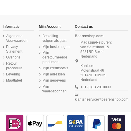
-16,67%
-16,67%
Informatie
Mijn Account
Contact us
Algemene
Bestelling
Beerenshop.com
Voorwaarden
volgen als gast
Magazijn/Retouren:
Privacy
Mijn bestellingen
van Salmstraat 15
Statement
5281RP Boxtel
Mijn
Nederland
Over ons
geretourneerde
producten
Retour
Kantoor:
procedure
Mijn creditnota's
Molenstraat 46
Levering
Mijn adressen
5014NE Tilburg
Nederland
Maattabel
Mijn gegevens
Beeren Dames Top Elegance Beige
Beeren Dames boxershort Comfort
Beeren Heren boxershort Young
Beeren Heren singlet M3000 Wit
Beeren Heren Extra lang T-shirt met
Beeren Heren singlet M3000 6Pack
Beeren Dames hemd Elegance
Beeren Dames spaghetti hemd
(zachte micro stof) 2Pack Wit
Feeling 2Pack Zwart
O-hals M3000 6Pack Wit
Donker Rood
Brigitte Zwart
Wit
Mijn
+31 (0)13 2010033
€ 17,95
waardebonnen
€ 21,50
€ 18,95
€ 11,50
(5/5) uit 2 reviews
(5/5) uit 3 reviews
(5,0/5) uit 23 reviews
(4,9/5) uit 13 reviews
€ 9,25
klantenservice@beerenshop.com
€ 14,50
€ 61,25
€ 46,25
€ 73,50
€ 55,50