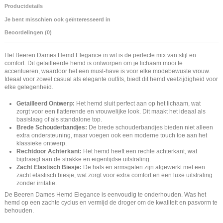
Productdetails
Je bent misschien ook geïnteresseerd in
Beoordelingen (0)
Het Beeren Dames Hemd Elegance in wit is de perfecte mix van stijl en
comfort. Dit getailleerde hemd is ontworpen om je lichaam mooi te
accentueren, waardoor het een must-have is voor elke modebewuste vrouw.
Ideaal voor zowel casual als elegante outfits, biedt dit hemd veelzijdigheid voor
elke gelegenheid.
Getailleerd Ontwerp:
Het hemd sluit perfect aan op het lichaam, wat
zorgt voor een flatterende en vrouwelijke look. Dit maakt het ideaal als
basislaag of als standalone top.
Brede Schouderbandjes:
De brede schouderbandjes bieden niet alleen
extra ondersteuning, maar voegen ook een moderne touch toe aan het
klassieke ontwerp.
Rechtdoor Achterkant:
Het hemd heeft een rechte achterkant, wat
bijdraagt aan de strakke en eigentijdse uitstraling.
Zacht Elastisch Biesje:
De hals en armsgaten zijn afgewerkt met een
zacht elastisch biesje, wat zorgt voor extra comfort en een luxe uitstraling
zonder irritatie.
De Beeren Dames Hemd Elegance is eenvoudig te onderhouden. Was het
hemd op een zachte cyclus en vermijd de droger om de kwaliteit en pasvorm te
behouden.