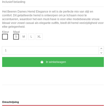
Inclusief belasting
Het Beeren Dames Hemd Elegance in wit is de perfecte mix van stijl en
comfort. Dit getailleerde hemd is ontworpen om je lichaam mooi te
accentueren, waardoor het een must-have is voor elke modebewuste vrouw.
Ideaal voor zowel casual als elegante outfits, biedt dit hemd veelzijdigheid voor
elke gelegenheid.
Kleur
Maat
Wit
S
M
L
XL
In winkelwagen
Omschrijving