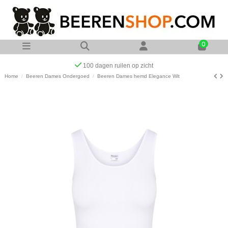
0
Op werkdagen voor 23:00 uur besteld zelfde dag
Home
Beeren Dames Ondergoed
Beeren Dames hemd Elegance Wit