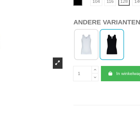
Zwart
104
116
128
14
ANDERE VARIANTE
In winkelw