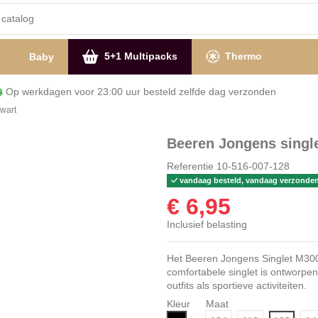
5+1 Multipacks
Thermo
s
Baby
Op werkdagen voor 23:00 uur besteld zelfde dag verzon
wart
Beeren Jongens singl
Referentie
10-516-007-128
vandaag besteld, vandaag verzonde
€ 6,95
Inclusief belasting
Het Beeren Jongens Singlet M3000 
comfortabele singlet is ontworpen
outfits als sportieve activiteiten.
Kleur
Maat