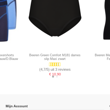
xershorts
Beeren Green Comfort M181 dames
Beeren Me
auw/D.Blauw
slip Maxi zwart
Fe
(4,7/5) uit 3 reviews
€ 10,90
-16,67%
-16,67%
Mijn Account