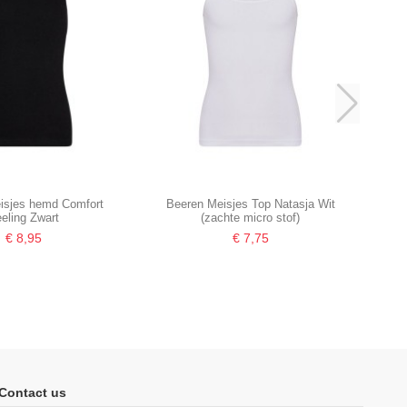
isjes hemd Comfort
Beeren Meisjes Top Natasja Wit
eling Zwart
(zachte micro stof)
€ 8,95
€ 7,75
-16,67%
Contact us