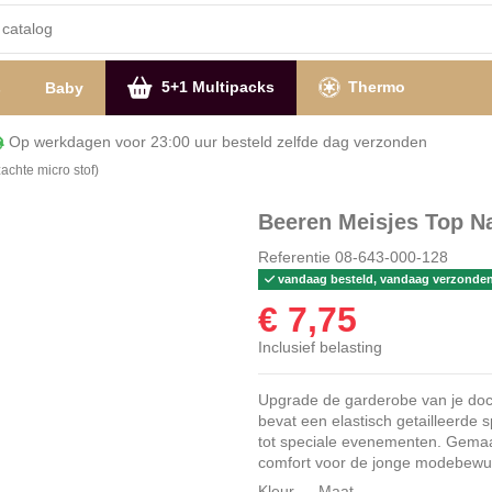
5+1 Multipacks
Thermo
s
Baby
Op werkdagen voor 23:00 uur besteld zelfde dag verzon
achte micro stof)
Beeren Meisjes Top Na
Referentie
08-643-000-128
vandaag besteld, vandaag verzonde
€ 7,75
Inclusief belasting
Upgrade de garderobe van je doch
bevat een elastisch getailleerde 
tot speciale evenementen. Gemaakt
comfort voor de jonge modebewu
Kleur
Maat