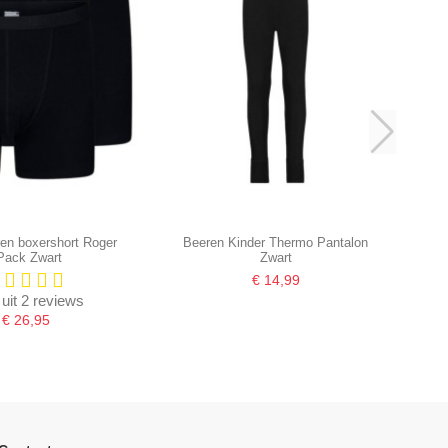
en boxershort Roger
Beeren Kinder Thermo Pantalon
Pack Zwart
Zwart
€ 14,99
 uit 2 reviews
€ 26,95
-16,67%