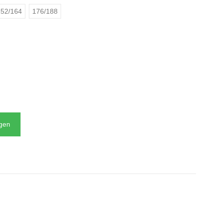
52/164
176/188
N
agen