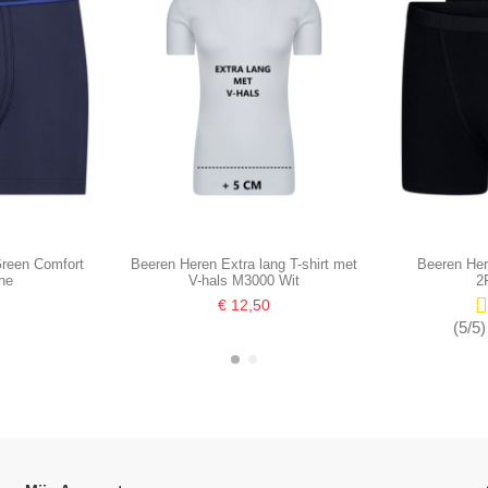
reen Comfort
Beeren Heren Extra lang T-shirt met
Beeren Her
ne
V-hals M3000 Wit
2
€ 12,50
(5/5)
-16,67%
-16,67%