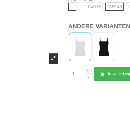
Wit
104/116
128/140
1
ANDERE VARIANTE
In winkelw