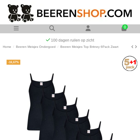
0
Op werkdagen voor 23:00 uur besteld zelfde dag verzonden
Home
Beeren Meisjes Ondergoed
Beeren Meisjes Top Britney 6Pack Zwart
-16,67%