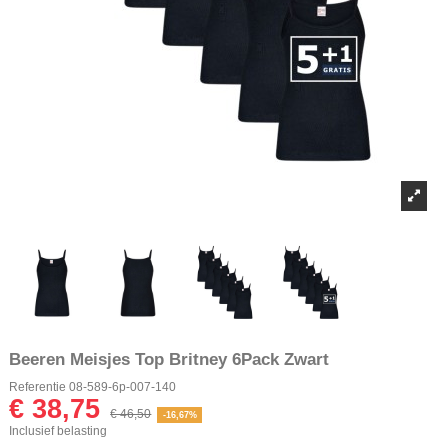
Beeren Meisjes Top Britney 6Pack Zwart
Referentie
08-589-6p-007-140
€ 38,75
€ 46,50
-16,67%
Inclusief belasting