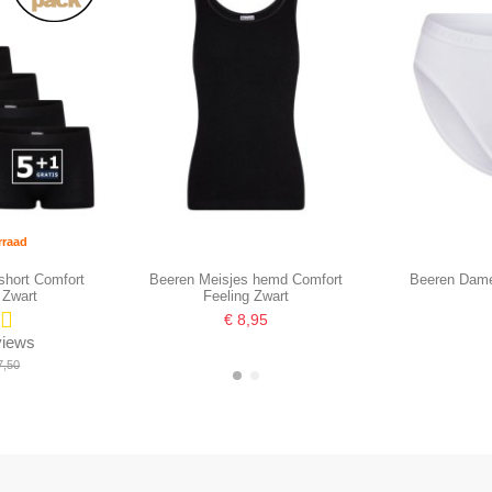
rraad
short Comfort
Beeren Meisjes hemd Comfort
Beeren Dame
 Zwart
Feeling Zwart
€ 8,95
eviews
7,50