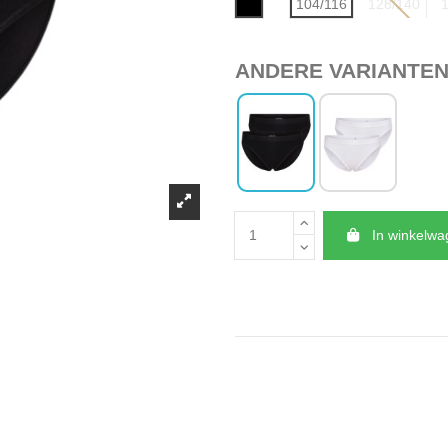
Zwart
104/116
128/140
1
ANDERE VARIANTE
In winkelw