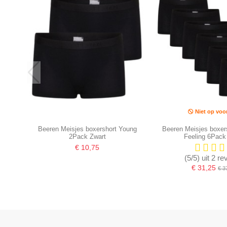
Niet op voo
Beeren Meisjes boxershort Young
Beeren Meisjes boxer
2Pack Zwart
Feeling 6Pack
€ 10,75
(5/5) uit 2 r
€ 31,25
€ 3