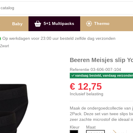
5+1 Multipacks
Thermo
s
Baby
Op werkdagen voor 23:00 uur besteld zelfde dag verzon
 Zwart
Beeren Meisjes slip Y
Referentie
03-606-007-104
vandaag besteld, vandaag verzonde
€ 12,75
Inclusief belasting
Maak de ondergoedcollectie van j
2Pack. Deze set van twee slips bi
zeer zachte microstof die ideaal i
Kleur
Maat