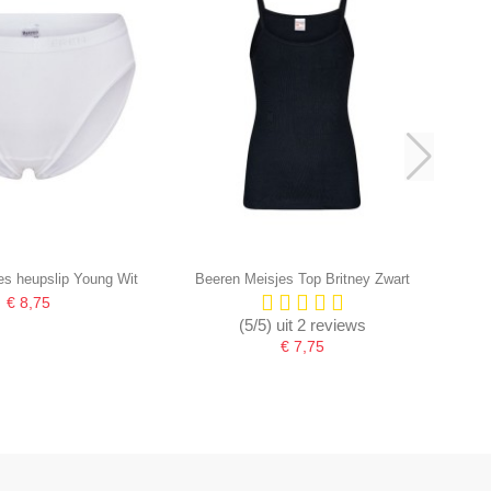
s heupslip Young Wit
Beeren Meisjes Top Britney Zwart
€ 8,75
(5/5) uit 2 reviews
€ 7,75